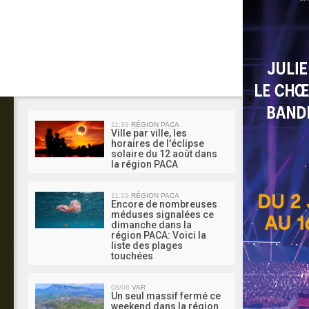
MA 
11:39
RÉGION PACA
Ville par ville, les
horaires de l'éclipse
solaire du 12 août dans
la région PACA
11:29
RÉGION PACA
Encore de nombreuses
méduses signalées ce
dimanche dans la
région PACA: Voici la
liste des plages
touchées
08/08
VAR
Un seul massif fermé ce
weekend dans la région