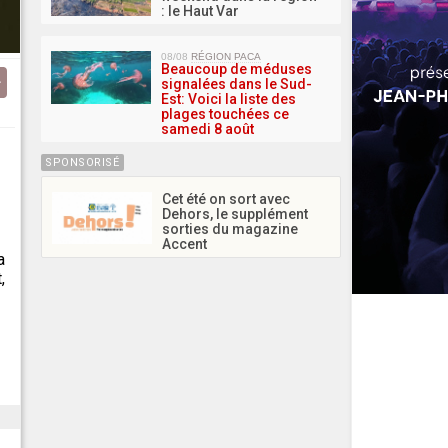
: le Haut Var
08/08
RÉGION PACA
Beaucoup de méduses
signalées dans le Sud-
Est: Voici la liste des
plages touchées ce
samedi 8 août
SPONSORISÉ
Cet été on sort avec
Dehors, le supplément
sorties du magazine
Accent
a
,