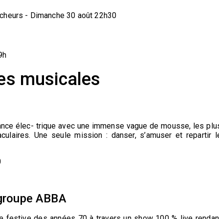
êcheurs - Dimanche 30 août 22h30
9h
es musicales
ance élec- trique avec une immense vague de mousse, les plu
ulaires. Une seule mission : danser, s’amuser et repartir l
0
groupe ABBA
 festive des années 70 à travers un show 100 % live rendan