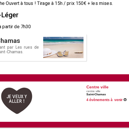
 Ouvert à tous ! Tirage à 15h / prix 150€ + les mises.
-Léger
 partir de 7h30
t-Chamas
sant par Les rues de
 Saint-Chamas.
Centre ville
centre ville
Saint-Chamas
JE VEUX Y
4 évènements à venir
ALLER !
Du 11/06/2026 au 31/08/2026
Du 20/06/2026 au 05/09/2026
Du 16/07/2026 au 20/08/2026
22/08/2026 -
Fête de la Libér