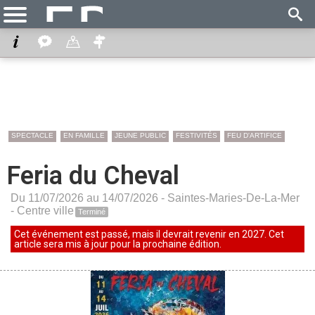
SPECTACLE
EN FAMILLE
JEUNE PUBLIC
FESTIVITÉS
FEU D'ARTIFICE
Feria du Cheval
Du 11/07/2026 au 14/07/2026 -
Saintes-Maries-De-La-Mer
-
Centre ville
Terminé
Cet événement est passé, mais il devrait revenir en 2027. Cet
article sera mis à jour pour la prochaine édition.