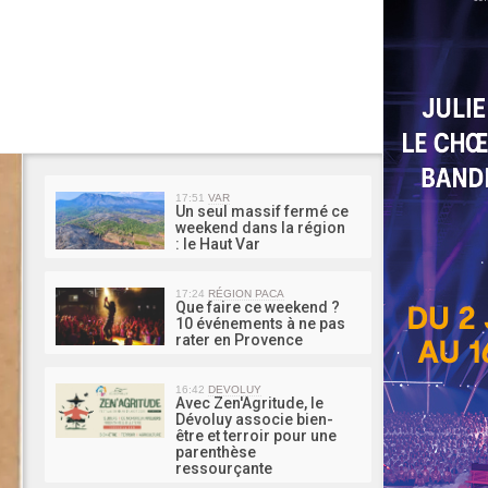
MA 
17:51
VAR
Un seul massif fermé ce
weekend dans la région
: le Haut Var
17:24
RÉGION PACA
Que faire ce weekend ?
10 événements à ne pas
rater en Provence
16:42
DEVOLUY
Avec Zen'Agritude, le
Dévoluy associe bien-
être et terroir pour une
parenthèse
ressourçante