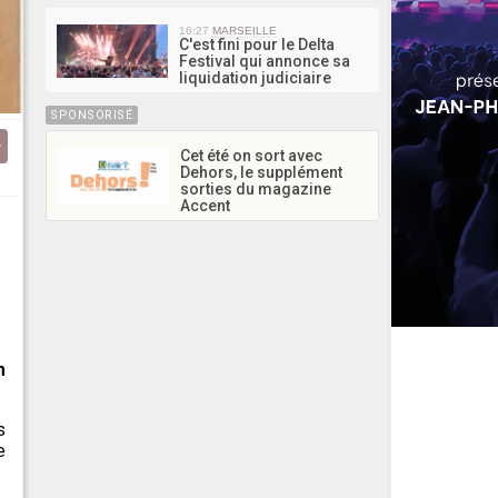
16:27
MARSEILLE
C'est fini pour le Delta
Festival qui annonce sa
liquidation judiciaire
SPONSORISÉ
Cet été on sort avec
Dehors, le supplément
sorties du magazine
Accent
m
s
e