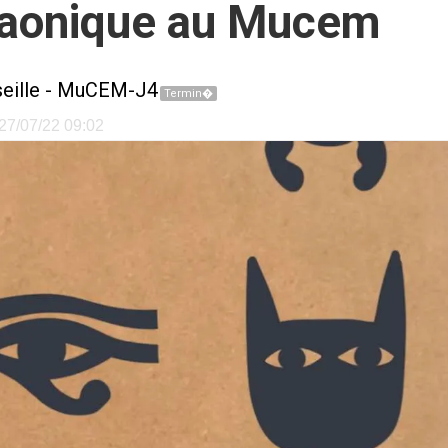
raonique au Mucem
eille
-
MuCEM-J4
Termin�
e 27/07/22 09:02