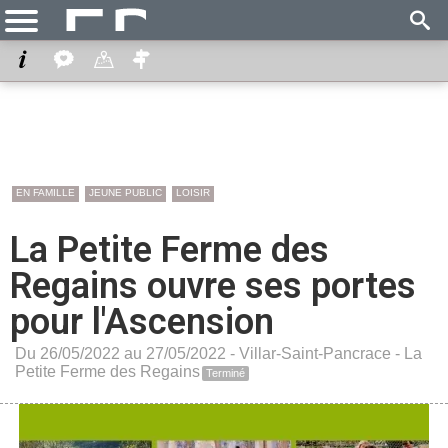
EN FAMILLE
JEUNE PUBLIC
LOISIR
La Petite Ferme des
Regains ouvre ses portes
pour l'Ascension
Du 26/05/2022 au 27/05/2022 -
Villar-Saint-Pancrace
-
La
Petite Ferme des Regains
Terminé