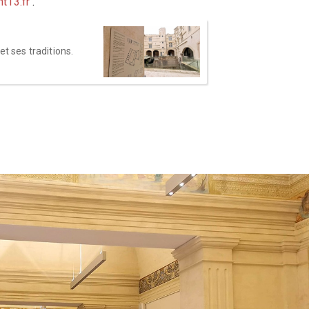
t13.fr
.
et ses traditions.