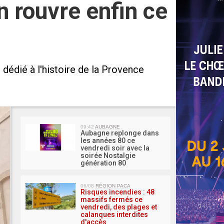
 rouvre enfin ce
dédié à l'histoire de la Provence
MA 
09:42
AUBAGNE
Aubagne replonge dans
les années 80 ce
vendredi soir avec la
soirée Nostalgie
génération 80
06/08
RÉGION PACA
Risques incendies : 48
massifs fermés ce
vendredi, des plages et
calanques interdites
d'accès