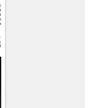
c
e
r
n
e
.
,
é