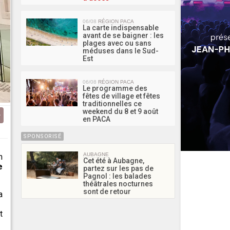
06/08
RÉGION PACA
La carte indispensable
avant de se baigner : les
plages avec ou sans
méduses dans le Sud-
Est
06/08
RÉGION PACA
Le programme des
fêtes de village et fêtes
traditionnelles ce
weekend du 8 et 9 août
en PACA
SPONSORISÉ
AUBAGNE
n
Cet été à Aubagne,
e
partez sur les pas de
Pagnol : les balades
théâtrales nocturnes
sont de retour
a
t