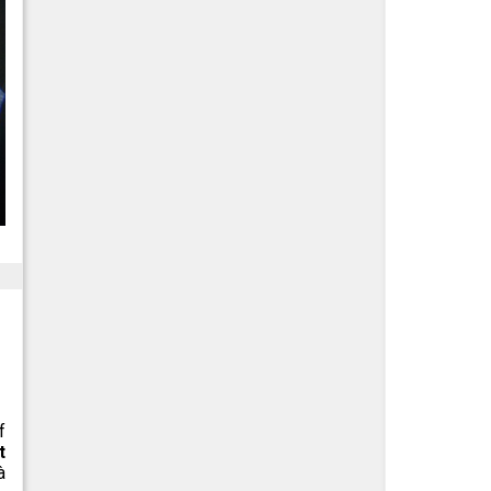
f
t
à