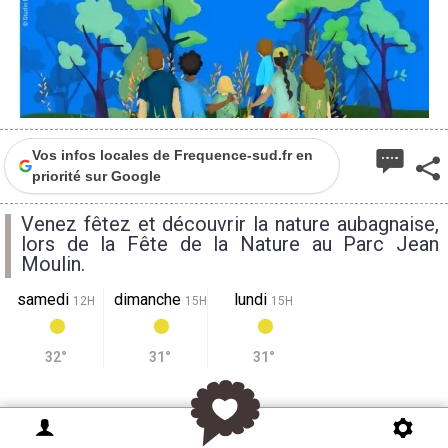
Vos infos locales de Frequence-sud.fr en
priorité sur Google
Venez fêtez et découvrir la nature aubagnaise,
lors de la Fête de la Nature au Parc Jean
Moulin.
samedi
dimanche
lundi
12H
15H
15H
32°
31°
31°
La Fête de la Nature a été conçue en 2007 par le