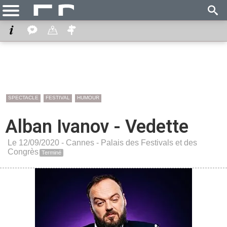
SPECTACLE
FESTIVAL
HUMOUR
Alban Ivanov - Vedette
Le 12/09/2020 -
Cannes
-
Palais des Festivals et des
Congrès
Terminé