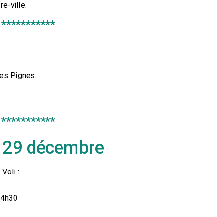
e-ville.
***********
des Pignes.
***********
u 29 décembre
Voli :
14h30