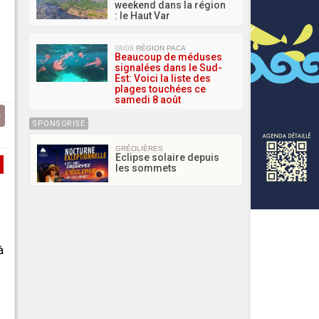
weekend dans la région
: le Haut Var
08/08
RÉGION PACA
Beaucoup de méduses
signalées dans le Sud-
Est: Voici la liste des
plages touchées ce
samedi 8 août
SPONSORISÉ
GRÉOLIÈRES
Eclipse solaire depuis
les sommets
à