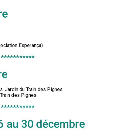
re
ociation Esperança).
***********
re
s. Jardin du Train des Pignes.
 Train des Pignes.
***********
26 au 30 décembre