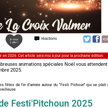
réactions
je veux
y aller !
 en 2026. Cet article sera mis à jour pour la prochaine édition.
mbreuses animations spéciales Noël vous attendent
mbre 2025.
s fêtes de fin d’année autour du "Festi Pichoun" qui se plait 
veilleuse.
e Festi'Pitchoun 2025