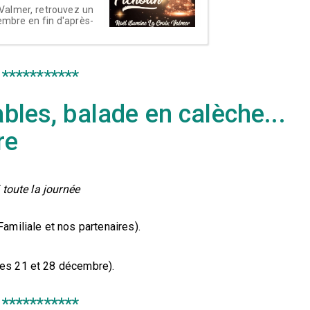
 Valmer, retrouvez un
embre en fin d'après-
***********
ables, balade en calèche...
re
 toute la journée
Familiale et nos partenaires).
les 21 et 28 décembre).
***********