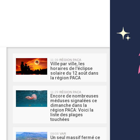
MA 
11:39
RÉGION PACA
Ville par ville, les
horaires de l'éclipse
solaire du 12 août dans
la région PACA
11:29
RÉGION PACA
Encore de nombreuses
méduses signalées ce
dimanche dans la
région PACA: Voici la
liste des plages
touchées
08/08
VAR
Un seul massif fermé ce