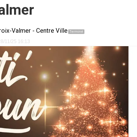
Valmer
roix-Valmer
-
Centre Ville
Terminé
 28/11/25 16:13