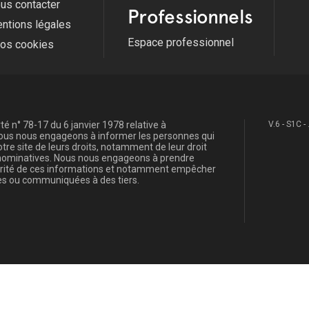
us contacter
Professionnels
ntions légales
Espace professionnel
fos cookies
é n° 78-17 du 6 janvier 1978 relative à
V.6 - S1C -
, nous nous engageons à informer les personnes qui
re site de leurs droits, notamment de leur droit
s nominatives. Nous nous engageons à prendre
curité de ces informations et notamment empêcher
s ou communiquées à des tiers.