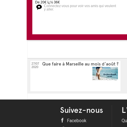
De 20€ ï¿½ 36€
Connectez-vous pour voir vos amis qui veulent
y aller.
Que faire à Marseille au mois d'août ?
27/07
2020
Suivez-nous
L
Facebook
Qu