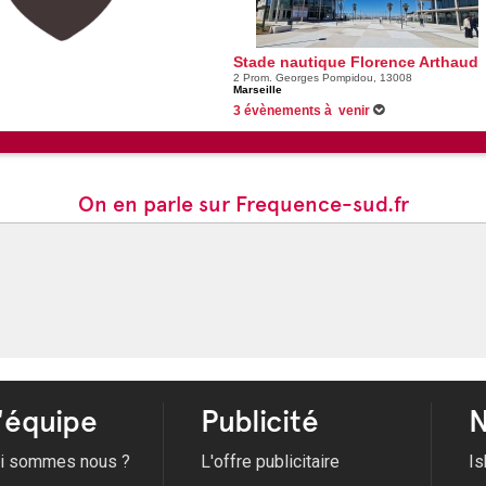
Stade nautique Florence Arthaud
2 Prom. Georges Pompidou, 13008
Marseille
3 évènements à venir
Du 06/07/2026 au 28/08/2026 -
Voile, kayak, pa
la mer aux familles cet été
Du 10/07/2026 au 28/08/2026 -
Eté marseillais 
Florence Arthaud
12/08/2026 -
Soirée éclipse solaire à Marseille
On en parle sur Frequence-sud.fr
'équipe
Publicité
N
i sommes nous ?
L'offre publicitaire
Is