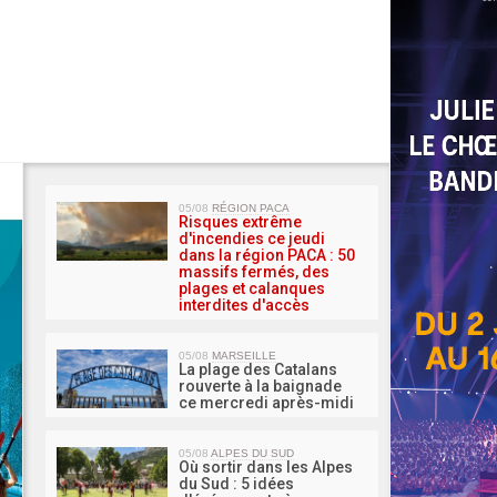
MA 
05/08
RÉGION PACA
Risques extrême
d'incendies ce jeudi
dans la région PACA : 50
massifs fermés, des
plages et calanques
interdites d'accès
05/08
MARSEILLE
La plage des Catalans
rouverte à la baignade
ce mercredi après-midi
05/08
ALPES DU SUD
Où sortir dans les Alpes
du Sud : 5 idées