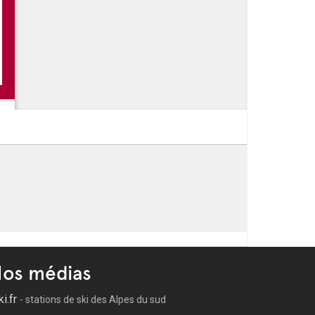
ddle : Marseille ouvre grand les portes de
: Les vendredis au stade nautique
os médias
ki.fr
- stations de ski des Alpes du sud