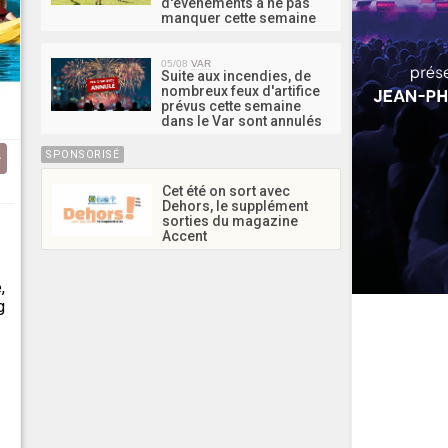
d'événements à ne pas
manquer cette semaine
05/08
VAR
Suite aux incendies, de
nombreux feux d'artifice
prévus cette semaine
dans le Var sont annulés
SPONSORISÉ
Cet été on sort avec
Dehors, le supplément
sorties du magazine
Accent
,
g