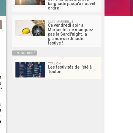
baignade jusqu'à nouvel
ordre
11:37
MARSEILLE
Ce vendredi soir à
Marseille : ne manquez
pas la Sardi'night, la
grande sardinade
festive !
SPONSORISÉ
TOULON
Les festivités de l'été à
Toulon
s
e
e
s
s
.
a