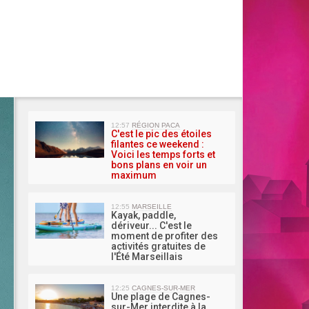
MA 
12:57
RÉGION PACA
C'est le pic des étoiles
filantes ce weekend :
Voici les temps forts et
bons plans en voir un
maximum
12:55
MARSEILLE
Kayak, paddle,
dériveur... C'est le
moment de profiter des
activités gratuites de
l'Été Marseillais
12:25
CAGNES-SUR-MER
Une plage de Cagnes-
sur-Mer interdite à la