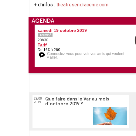
+ d'infos :
theatresendracenie.com
AGENDA
samedi 19 octobre 2019
Terminé
20h30
Tarif
De 16€ à 26€
Connectez-vous pour voir vos amis qui veulent
y aller.
Que faire dans le Var au mois
29/09
2019
d'octobre 2019 ?