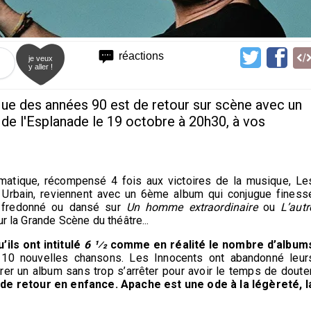
réactions
je veux
y aller !
ue des années 90 est de retour sur scène avec un
 de l'Esplanade le 19 octobre à 20h30, à vos
atique, récompensé 4 fois aux victoires de la musique, Le
e Urbain, reviennent avec un 6ème album qui conjugue finess
s fredonné ou dansé sur
Un homme extraordinaire
ou
L’autr
r la Grande Scène du théâtre...
ils ont intitulé
6 1⁄2
comme en réalité le nombre d’album
c 10 nouvelles chansons. Les Innocents ont abandonné leur
rer un album sans trop s’arrêter pour avoir le temps de douter
 de retour en enfance. Apache est une ode à la légèreté, l