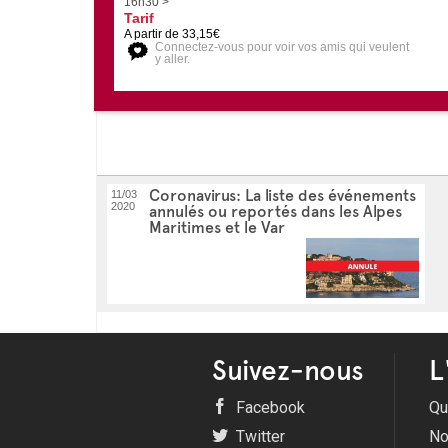
16h30 >
Tarif
A partir de 33,15€
Connectez-vous pour voir vos amis qui veulent
y aller.
Coronavirus: La liste des événements
11/03
2020
annulés ou reportés dans les Alpes
Maritimes et le Var
Suivez-nous
L
Facebook
Qu
Twitter
No