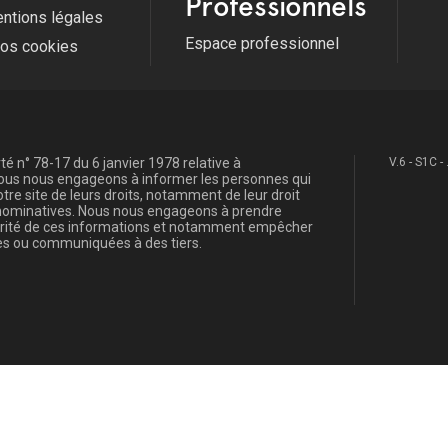
Professionnels
ntions légales
Espace professionnel
fos cookies
é n° 78-17 du 6 janvier 1978 relative à
V.6 - S1C -
, nous nous engageons à informer les personnes qui
re site de leurs droits, notamment de leur droit
s nominatives. Nous nous engageons à prendre
curité de ces informations et notamment empêcher
s ou communiquées à des tiers.