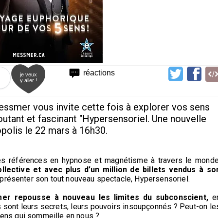
réactions
je veux
y aller !
ssmer vous invite cette fois à explorer vos sens
outant et fascinant "Hypersensoriel. Une nouvelle
polis le 22 mars à 16h30.
es références en hypnose et magnétisme à travers le monde
lective et avec plus d’un million de billets vendus à so
présenter son tout nouveau spectacle, Hypersensoriel.
er repousse à nouveau les limites du subconscient,
e
ls sont leurs secrets, leurs pouvoirs insoupçonnés ?
Peut-on le
 sens qui sommeille en nous ?