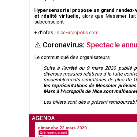
Hypersensoriel propose un grand rendez-vo
et réalité virtuelle,
alors que Messmer fait u
subconscient.
+ d'infos :
nice-acropolis.com
⚠️ Coronavirus:
Spectacle annu
Le communiqué des organisateurs:
Suite à l’arrêté du 9 mars 2020 publié pa
diverses mesures relatives à la lutte cont
rassemblements simultanés de plus de 100
les représentations de Messmer prévues 
Mars à l’Acropolis de Nice sont malheur
Les billets sont dès à présent remboursabl
AGENDA
dimanche 22 mars 2020
Evénement annulé