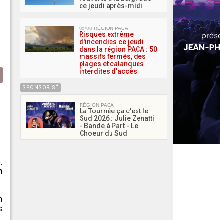
ce jeudi après-midi
05/08
RÉGION PACA
Risques extrême
d'incendies ce jeudi
dans la région PACA : 50
massifs fermés, des
plages et calanques
interdites d'accès
SPONSORISÉ
RÉGION PACA
La Tournée ça c'est le
Sud 2026 : Julie Zenatti
- Bande à Part - Le
Choeur du Sud
.
n
n
s