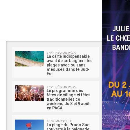
MA 
17:44
RÉGION PACA
La carte indispensable
avant de se baigner : les
plages avec ou sans
méduses dans le Sud-
Est
17:23
RÉGION PACA
Le programme des
fêtes de village et fêtes
traditionnelles ce
weekend du 8 et 9 août
en PACA
16:32
MARSEILLE
La plage du Prado Sud
rouverte à la baignade