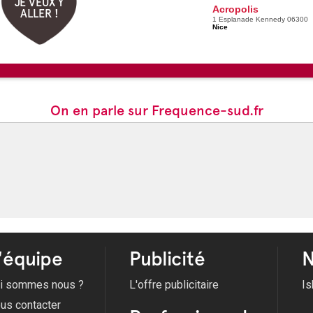
JE VEUX Y
Acropolis
ALLER !
1 Esplanade Kennedy 06300
Nice
On en parle sur Frequence-sud.fr
'équipe
Publicité
N
i sommes nous ?
L'offre publicitaire
Is
us contacter