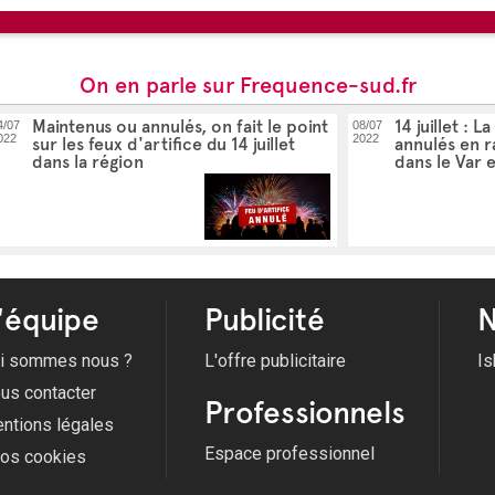
On en parle sur Frequence-sud.fr
Maintenus ou annulés, on fait le point
14 juillet : L
4/07
08/07
022
2022
sur les feux d'artifice du 14 juillet
annulés en r
dans la région
dans le Var 
'équipe
Publicité
N
i sommes nous ?
L'offre publicitaire
Is
us contacter
Professionnels
ntions légales
Espace professionnel
fos cookies