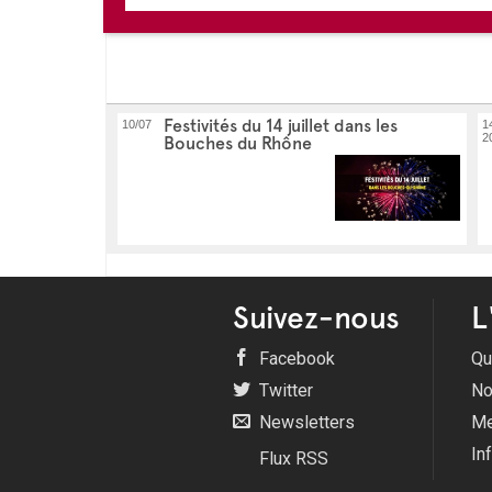
Festivités du 14 juillet dans les
10/07
1
2
Bouches du Rhône
Suivez-nous
L
Facebook
Qu
Twitter
No
Newsletters
Me
In
Flux RSS