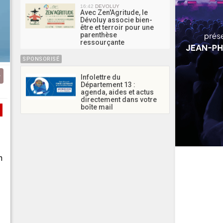
16:42
DEVOLUY
Avec Zen'Agritude, le
Dévoluy associe bien-
être et terroir pour une
parenthèse
ressourçante
SPONSORISÉ
Infolettre du
Département 13 :
agenda, aides et actus
directement dans votre
boîte mail
n