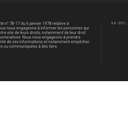
é n° 78-17 du 6 janvier 1978 relative à
V.6 - S1C -
, nous nous engageons à informer les personnes qui
re site de leurs droits, notamment de leur droit
s nominatives. Nous nous engageons à prendre
curité de ces informations et notamment empêcher
s ou communiquées à des tiers.