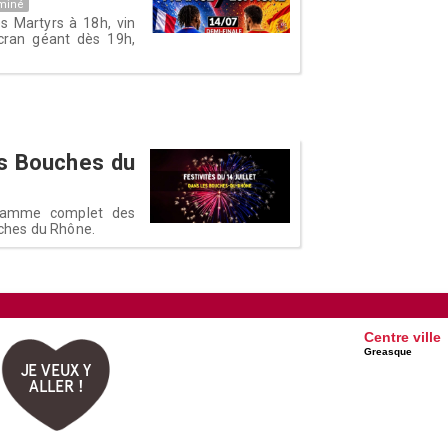
miné
s Martyrs à 18h, vin
écran géant dès 19h,
les Bouches du
rogramme complet des
ouches du Rhône.
Centre ville
Greasque
JE VEUX Y
ALLER !