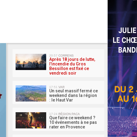
MA 
20:57
CORRENS
Après 18 jours de lutte,
l'incendie du Gros
Bessillon est fixé ce
vendredi soir
17:51
VAR
Un seul massif fermé ce
weekend dans la région
: le Haut Var
17:24
RÉGION PACA
Que faire ce weekend ?
10 événements à ne pas
rater en Provence