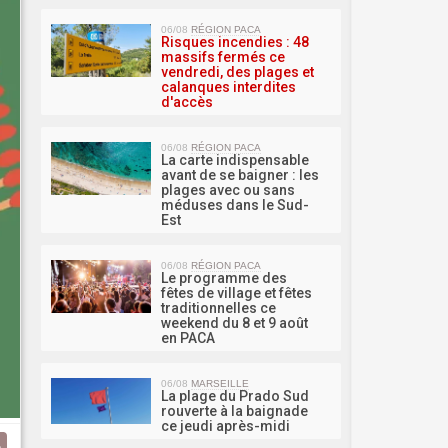
MA 
06/08
RÉGION PACA
Risques incendies : 48
massifs fermés ce
vendredi, des plages et
calanques interdites
d'accès
06/08
RÉGION PACA
La carte indispensable
avant de se baigner : les
plages avec ou sans
méduses dans le Sud-
Est
06/08
RÉGION PACA
Le programme des
fêtes de village et fêtes
traditionnelles ce
weekend du 8 et 9 août
en PACA
06/08
MARSEILLE
La plage du Prado Sud
rouverte à la baignade
ce jeudi après-midi