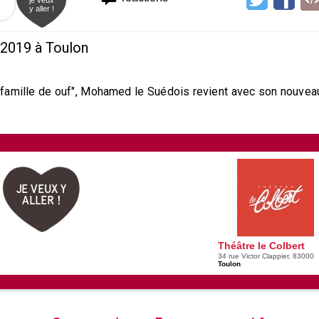
je veux
y aller !
2019 à Toulon
famille de ouf", Mohamed le Suédois revient avec son nouvea
JE VEUX Y
ALLER !
Théâtre le Colbert
34 rue Victor Clappier, 83000
Toulon