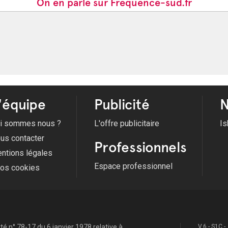
On en parle sur Frequence-sud.fr
'équipe
Publicité
N
i sommes nous ?
L'offre publicitaire
Is
us contacter
Professionnels
ntions légales
Espace professionnel
fos cookies
é n° 78-17 du 6 janvier 1978 relative à
V.6 - S1C -