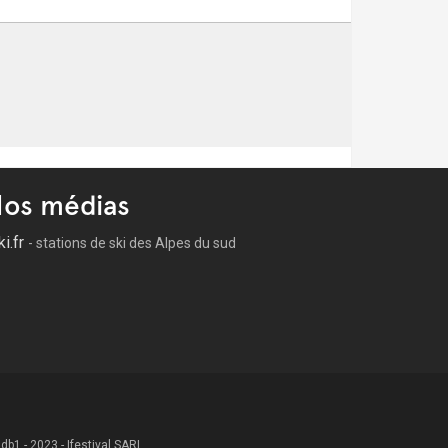
os médias
ki.fr
- stations de ski des Alpes du sud
 .db1 - 2023 - Ifestival SARL