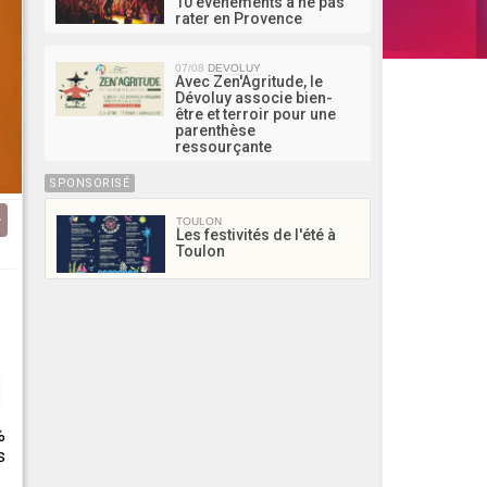
10 événements à ne pas
rater en Provence
07/08
DEVOLUY
Avec Zen'Agritude, le
Dévoluy associe bien-
être et terroir pour une
parenthèse
ressourçante
SPONSORISÉ
TOULON
Les festivités de l'été à
Toulon
%
s