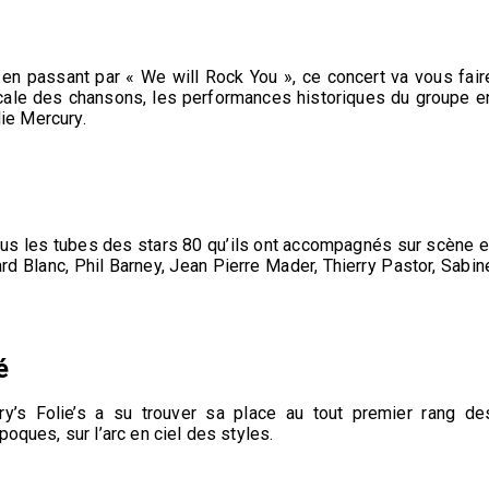
n passant par « We will Rock You », ce concert va vous fair
icale des chansons, les performances historiques du groupe e
die Mercury.
us les tubes des stars 80 qu’ils ont accompagnés sur scène e
rd Blanc, Phil Barney, Jean Pierre Mader, Thierry Pastor, Sabin
é
ry’s Folie’s a su trouver sa place au tout premier rang de
oques, sur l’arc en ciel des styles.