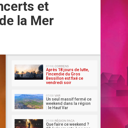
certs et
 de la Mer
MA 
07/08
CORRENS
Après 18 jours de lutte,
l'incendie du Gros
Bessillon est fixé ce
vendredi soir
07/08
VAR
Un seul massif fermé ce
weekend dans la région
: le Haut Var
07/08
RÉGION PACA
Que faire ce weekend ?