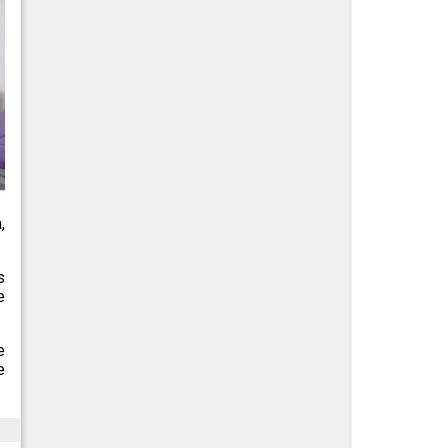
,
s
e
e
e