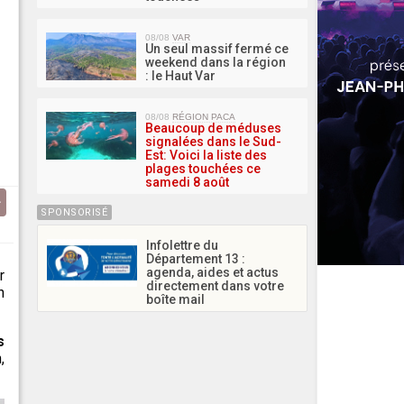
08/08
VAR
Un seul massif fermé ce
weekend dans la région
: le Haut Var
08/08
RÉGION PACA
Beaucoup de méduses
signalées dans le Sud-
Est: Voici la liste des
plages touchées ce
samedi 8 août
SPONSORISÉ
Infolettre du
Département 13 :
agenda, aides et actus
r
directement dans votre
n
boîte mail
s
,