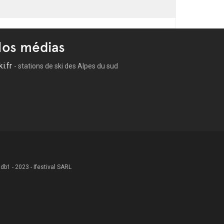
os médias
ki.fr
- stations de ski des Alpes du sud
 .db1 - 2023 - Ifestival SARL