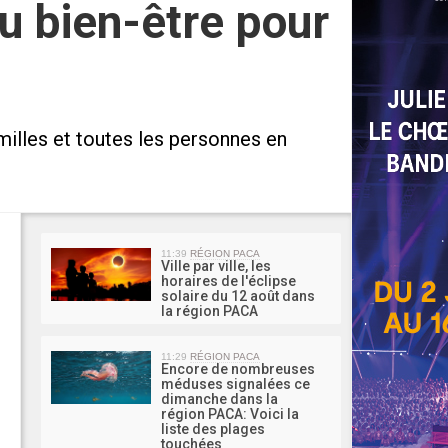
au bien-être pour
amilles et toutes les personnes en
MA 
11:39
RÉGION PACA
Ville par ville, les
horaires de l'éclipse
solaire du 12 août dans
la région PACA
11:29
RÉGION PACA
Encore de nombreuses
méduses signalées ce
dimanche dans la
région PACA: Voici la
liste des plages
touchées