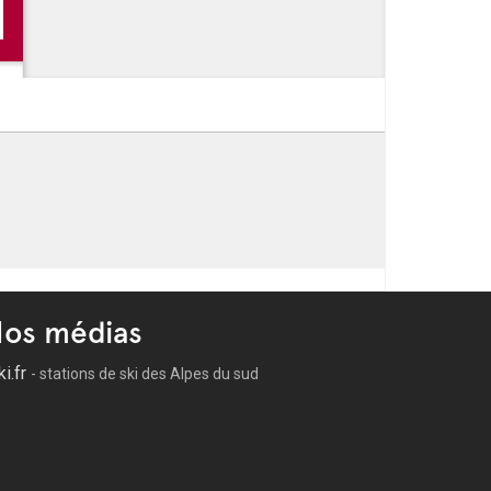
026 au 27 Sep 2026: Sarab Dakira de
e de Mai
os médias
ki.fr
- stations de ski des Alpes du sud