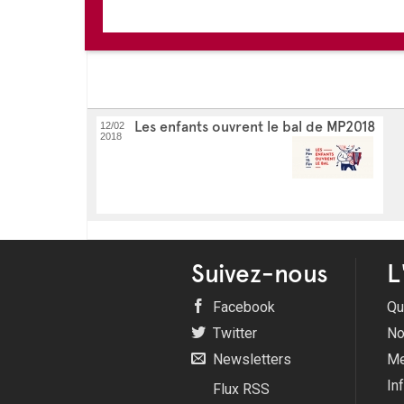
Les enfants ouvrent le bal de MP2018
12/02
2018
Suivez-nous
L
Facebook
Qu
Twitter
No
Newsletters
Me
In
Flux RSS