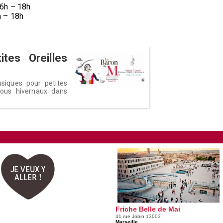
16h – 18h
h – 18h
tes Oreilles
usiques pour petites
-vous hivernaux dans
JE VEUX Y
ALLER !
Friche Belle de Mai
41 rue Jobin 13003
Marseille