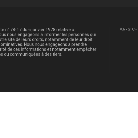
é n° 78-17 du 6 janvier 1978 relative à
V.6 - S1C -
, nous nous engageons à informer les personnes qui
re site de leurs droits, notamment de leur droit
s nominatives. Nous nous engageons à prendre
curité de ces informations et notamment empêcher
s ou communiquées à des tiers.