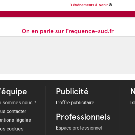
3 évènements à venir
Du 20/05/2026 au 27/09/2026 -
Du 20 Mai 2
Abdessamad El Montassir À la Friche La Bell
Du 05/06/2026 au 05/09/2026 -
On air 2026
26/09/2026 -
So good MAIF Festival
On en parle sur Frequence-sud.fr
'équipe
Publicité
N
i sommes nous ?
L'offre publicitaire
Is
us contacter
Professionnels
ntions légales
Espace professionnel
fos cookies