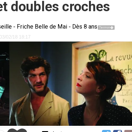
et doubles croches
eille
-
Friche Belle de Mai
- Dès 8 ans
Termin�
e 03/02/18 18:17