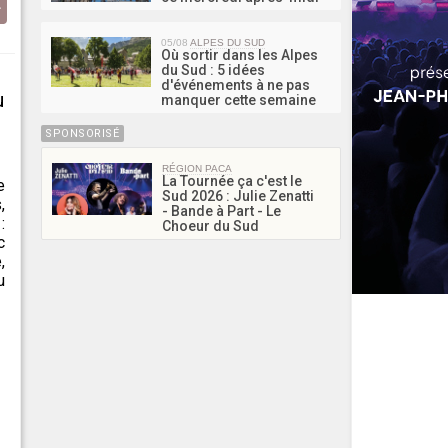
05/08
ALPES DU SUD
Où sortir dans les Alpes
du Sud : 5 idées
d'événements à ne pas
u
manquer cette semaine
SPONSORISÉ
RÉGION PACA
La Tournée ça c'est le
e
Sud 2026 : Julie Zenatti
,
- Bande à Part - Le
:
Choeur du Sud
c
,
u