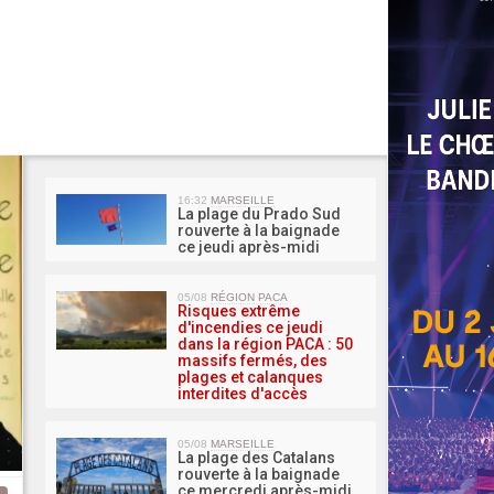
MA 
16:32
MARSEILLE
La plage du Prado Sud
rouverte à la baignade
ce jeudi après-midi
05/08
RÉGION PACA
Risques extrême
d'incendies ce jeudi
dans la région PACA : 50
massifs fermés, des
plages et calanques
interdites d'accès
05/08
MARSEILLE
La plage des Catalans
rouverte à la baignade
ce mercredi après-midi