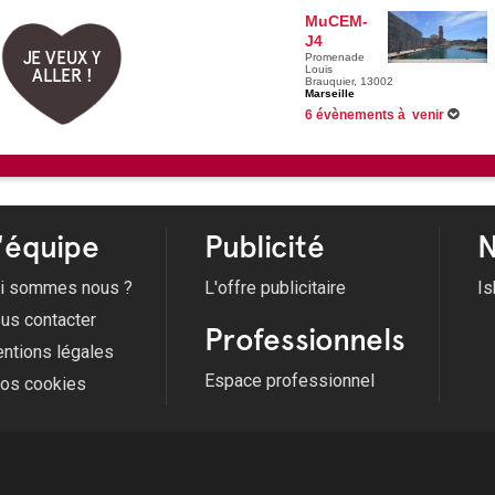
MuCEM-
J4
JE VEUX Y
Promenade
Louis
ALLER !
Brauquier, 13002
Marseille
6 évènements à venir
Du 12/12/2023 au 31/12/2026 -
Les
nouvelle exposition permanente bap
Du 05/06/2024 au 31/12/2026 -
Méd
Du 18/03/2026 au 13/09/2026 -
Bon
maternité dès le 18 mars
Du 20/05/2026 au 16/11/2026 -
Exp
Voir tous les évènements
'équipe
Publicité
N
i sommes nous ?
L'offre publicitaire
Is
us contacter
Professionnels
ntions légales
Espace professionnel
fos cookies