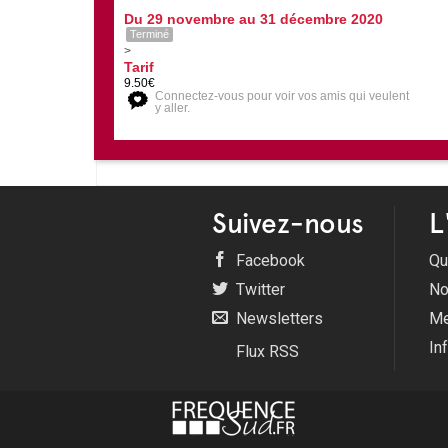
Du 29 novembre au 31 décembre 2020
Terminé
>
Tarif
9.50€
Connectez-vous pour voir vos amis qui veulent
y aller.
Suivez-nous
L
Facebook
Qu
Twitter
No
Newsletters
Me
In
Flux RSS