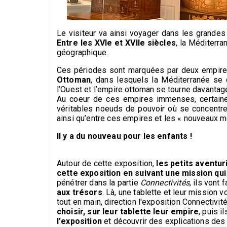
Le visiteur va ainsi voyager dans les grandes
Entre les XVIe et XVIIe siècles
, la Méditerr
géographique.
Ces périodes sont marquées par deux empires
Ottoman
, dans lesquels la Méditerranée se
l’Ouest et l’empire ottoman se tourne davantage
Au coeur de ces empires immenses, certai
véritables noeuds de pouvoir où se concentr
ainsi qu’entre ces empires et les « nouveaux 
Il y a du nouveau pour les enfants !
Autour de cette exposition,
les petits aventur
cette exposition en suivant une mission qui
pénétrer dans la partie
Connectivités
, ils vont
aux trésors
. Là, une tablette et leur mission v
tout en main, direction l'exposition Connectivité
choisir, sur leur tablette leur empire
, puis i
l'exposition
et découvrir des explications des o