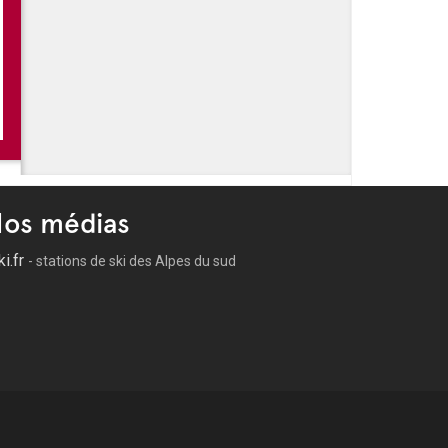
 trésors des collections du Mucem dévoilés avec la
tisée Populaire ?
iterranées
nes Mères, au Mucem : une expo qui explore la
osition Mossi Traoré, la mode aussi
os médias
ki.fr
- stations de ski des Alpes du sud