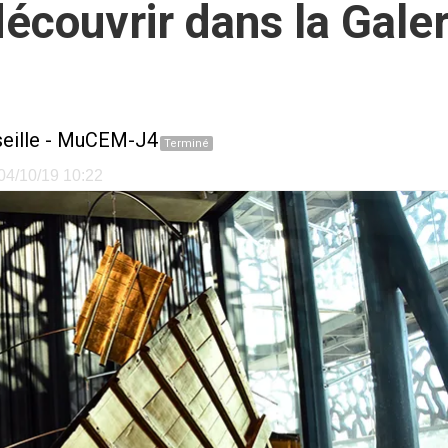
écouvrir dans la Galer
eille
-
MuCEM-J4
Terminé
 04/10/19 10:22