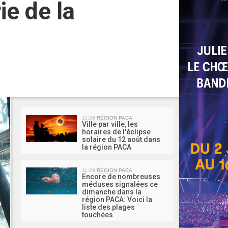
ie de la
MA 
11:39
RÉGION PACA
Ville par ville, les
horaires de l'éclipse
solaire du 12 août dans
la région PACA
11:29
RÉGION PACA
Encore de nombreuses
méduses signalées ce
dimanche dans la
région PACA: Voici la
liste des plages
touchées