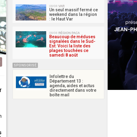
08/08
VAR
Un seul massif fermé ce
weekend dans la région
: le Haut Var
08/08
RÉGION PACA
Beaucoup de méduses
signalées dans le Sud-
Est: Voici la liste des
plages touchées ce
samedi 8 août
SPONSORISÉ
Infolettre du
Département 13 :
agenda, aides et actus
r
directement dans votre
boîte mail
n
s