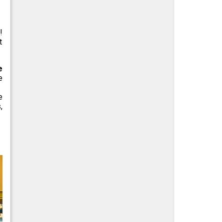
!
t
e
e
e
,