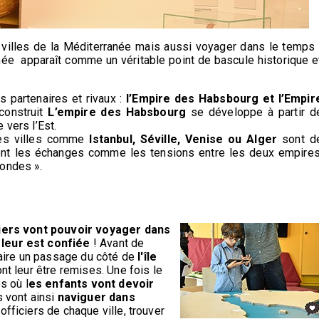
 villes de la Méditerranée mais aussi voyager dans le temps 
anée apparaît comme un véritable point de bascule historique e
 partenaires et rivaux :
l’Empire des Habsbourg et l’Empir
 construit
L’empire des Habsbourg
se développe à partir d
 vers l’Est.
nes villes comme
Istanbul, Séville, Venise ou Alger
sont d
ent les échanges comme les tensions entre les deux empires
mondes ».
iers vont pouvoir voyager dans
 leur est confiée
! Avant de
 faire un passage du côté de
l'île
ont leur être remises. Une fois le
s où l
es enfants vont devoir
ls vont ainsi
naviguer dans
fficiers de chaque ville, trouver