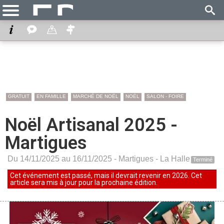
GRATUIT
EN FAMILLE
MARCHÉ DE NOËL
NOËL
SALON - FOIRE
Noël Artisanal 2025 -
Martigues
Du 14/11/2025 au 16/11/2025 -
Martigues
-
La Halle
Terminé
Cet événement est passé, mais il devrait revenir en 2026. Cet
article sera mis à jour pour la prochaine édition.