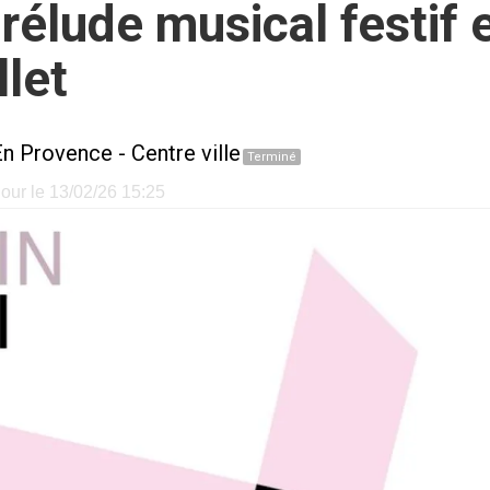
prélude musical festif 
llet
En Provence
-
Centre ville
Terminé
jour le 13/02/26 15:25