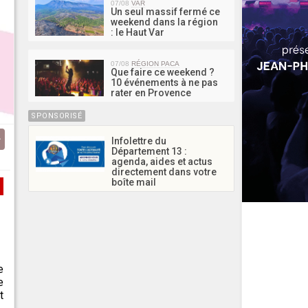
07/08
VAR
Un seul massif fermé ce
weekend dans la région
: le Haut Var
07/08
RÉGION PACA
Que faire ce weekend ?
10 événements à ne pas
rater en Provence
SPONSORISÉ
Infolettre du
Département 13 :
agenda, aides et actus
directement dans votre
boîte mail
e
e
t