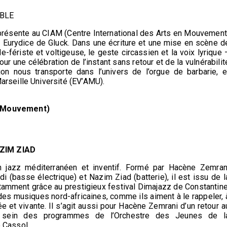
ABLE
résente au CIAM (Centre International des Arts en Mouvement
t Eurydice de Gluck. Dans une écriture et une mise en scène d
de-fériste et voltigeuse, le geste circassien et la voix lyrique 
ur une célébration de l’instant sans retour et de la vulnérabilit
jon nous transporte dans l’univers de l’orgue de barbarie, e
arseille Université (EV’AMU).
n Mouvement)
ZIM ZIAD
on jazz méditerranéen et inventif. Formé par Hacène Zemran
 (basse électrique) et Nazim Ziad (batterie), il est issu de l
amment grâce au prestigieux festival Dimajazz de Constantine
 des musiques nord-africaines, comme ils aiment à le rappeler, 
e et vivante. Il s’agit aussi pour Hacène Zemrani d’un retour a
u sein des programmes de l’Orchestre des Jeunes de l
 Cassol.