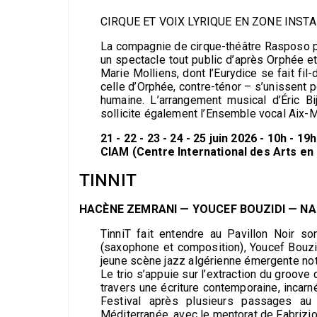
CIRQUE ET VOIX LYRIQUE EN ZONE INST
La compagnie de cirque-théâtre Rasposo p
un spectacle tout public d’après Orphée e
Marie Molliens, dont l’Eurydice se fait fil-
celle d’Orphée, contre-ténor – s’unissent po
humaine. L’arrangement musical d’Éric Bi
sollicite également l’Ensemble vocal Aix-M
21 - 22 - 23 - 24 - 25 juin 2026 - 10h - 19h
CIAM (Centre International des Arts e
TINNIT
HACÈNE ZEMRANI — YOUCEF BOUZIDI — NA
TinniT fait entendre au Pavillon Noir s
(saxophone et composition), Youcef Bouzidi
jeune scène jazz algérienne émergente not
Le trio s’appuie sur l’extraction du groove
travers une écriture contemporaine, incarné
Festival après plusieurs passages a
Méditerranée, avec le mentorat de Fabrizio