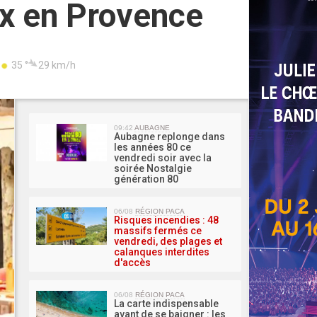
Aix en Provence
35 °
29 km/h
MA 
09:42
AUBAGNE
Aubagne replonge dans
les années 80 ce
vendredi soir avec la
soirée Nostalgie
génération 80
06/08
RÉGION PACA
Risques incendies : 48
massifs fermés ce
vendredi, des plages et
calanques interdites
d'accès
06/08
RÉGION PACA
La carte indispensable
avant de se baigner : les