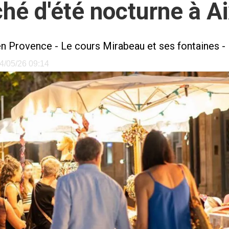
rché d'été nocturne à 
en Provence
-
Le cours Mirabeau et ses fontaines
-
04/05/26 09:14