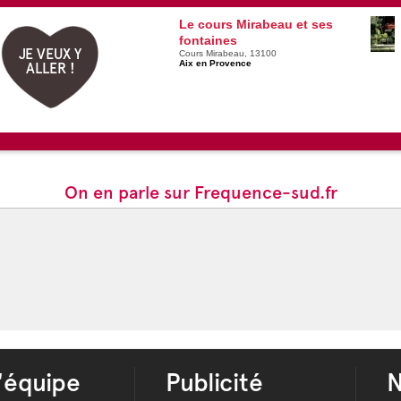
Le cours Mirabeau et ses
fontaines
JE VEUX Y
Cours Mirabeau, 13100
Aix en Provence
ALLER !
On en parle sur Frequence-sud.fr
'équipe
Publicité
N