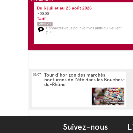
Du 6 juillet au 23 août 2026
> 00:00
Tarif
GRATUIT
Connectez-vous pour voir vos amis qui veulent
y aller.
Tour d'horizon des marchés
06/07
nocturnes de l'été dans les Bouches-
du-Rhône
Suivez-nous
L