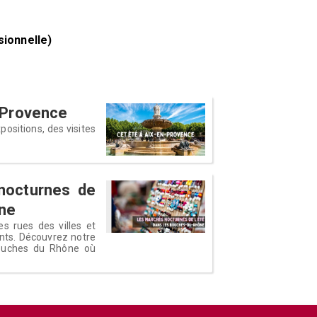
isionnelle)
n Provence
ositions, des visites
nocturnes de
ône
s rues des villes et
ants. Découvrez notre
Bouches du Rhône où