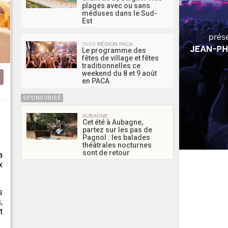
plages avec ou sans
méduses dans le Sud-
Est
06/08
RÉGION PACA
Le programme des
fêtes de village et fêtes
traditionnelles ce
weekend du 8 et 9 août
en PACA
SPONSORISÉ
AUBAGNE
Cet été à Aubagne,
partez sur les pas de
Pagnol : les balades
théâtrales nocturnes
sont de retour
a
x
s
,
t