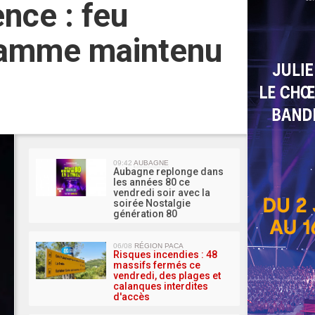
ence : feu
ogramme maintenu
MA 
09:42
AUBAGNE
Aubagne replonge dans
les années 80 ce
vendredi soir avec la
soirée Nostalgie
génération 80
06/08
RÉGION PACA
Risques incendies : 48
massifs fermés ce
vendredi, des plages et
calanques interdites
d'accès