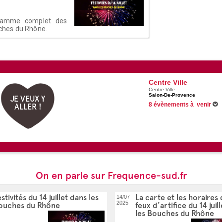
rogramme complet des
ouches du Rhône.
Centre Ville
Centre Ville
Salon-De-Provence
JE VEUX Y
8 évènements à venir
ALLER !
Du 25/06/2026 au 31/08/2026
Du 26/06/2026 au 28/08/2026
Du 01/07/2026 au 20/09/2026
Du 04/07/2026 au 29/08/2026
Voir tous les évènements
On en parle sur Frequence-sud.fr
stivités du 14 juillet dans les
La carte et les horaires
14/07
2025
ouches du Rhône
feux d'artifice du 14 juil
les Bouches du Rhône