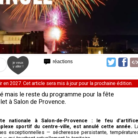
réactions
je veux
y aller !
 en 2027. Cet article sera mis à jour pour la prochaine édition.
nulé mais le reste du programme pour la fête
llet à Salon de Provence.
nationale à Salon-de-Provence : le feu d'artifice
plexe sportif du centre-ville, est annulé cette année.
L
ques exceptionnelles — sécheresse persistante, température