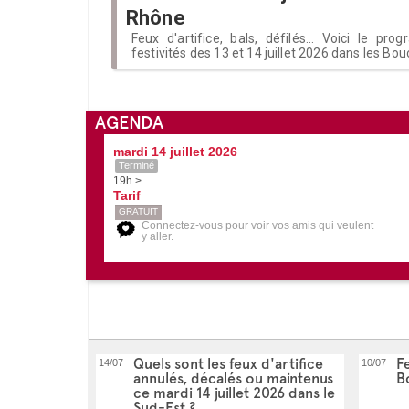
Rhône
Feux d'artifice, bals, défilés... Voici le p
festivités des 13 et 14 juillet 2026 dans les B
AGENDA
mardi 14 juillet 2026
Terminé
19h >
Tarif
GRATUIT
Connectez-vous pour voir vos amis qui veulent
y aller.
Quels sont les feux d'artifice
Fe
14/07
10/07
annulés, décalés ou maintenus
B
ce mardi 14 juillet 2026 dans le
Sud-Est ?