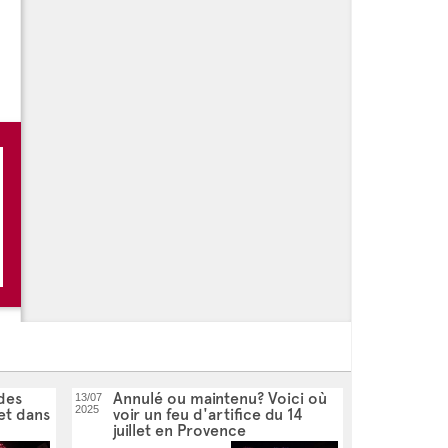
 -
Un été à Salon de Provence
 -
Les Nocturnes du Vendredi
 -
Des bulles à Salon
 -
Les parenthèses musicales
 des
Annulé ou maintenu? Voici où
13/07
2025
let dans
voir un feu d'artifice du 14
juillet en Provence