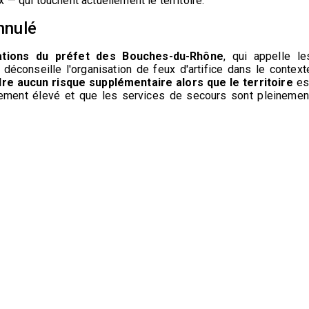
 — qui touchent actuellement le territoire.
annulé
ations du préfet des Bouches-du-Rhône
, qui appelle le
t déconseille l'organisation de feux d'artifice dans le context
dre aucun risque supplémentaire alors que le territoire
es
èrement élevé et que les services de secours sont pleinemen