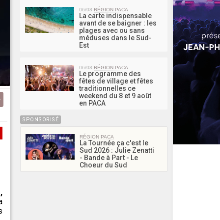
06/08
RÉGION PACA
La carte indispensable
avant de se baigner : les
plages avec ou sans
méduses dans le Sud-
Est
06/08
RÉGION PACA
Le programme des
fêtes de village et fêtes
traditionnelles ce
weekend du 8 et 9 août
en PACA
SPONSORISÉ
RÉGION PACA
La Tournée ça c'est le
Sud 2026 : Julie Zenatti
- Bande à Part - Le
Choeur du Sud
,
a
s