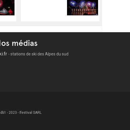
os médias
ki.fr
- stations de ski des Alpes du sud
 .db1 - 2023 - Ifestival SARL