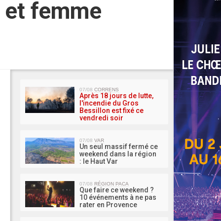
e et femme
MA 
07/08
CORRENS
Après 18 jours de lutte,
l'incendie du Gros
Bessillon est fixé ce
vendredi soir
07/08
VAR
Un seul massif fermé ce
weekend dans la région
: le Haut Var
07/08
RÉGION PACA
Que faire ce weekend ?
10 événements à ne pas
rater en Provence