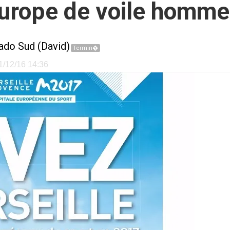
urope de voile homm
ado Sud (David)
Termin�
11/12/16 14:36