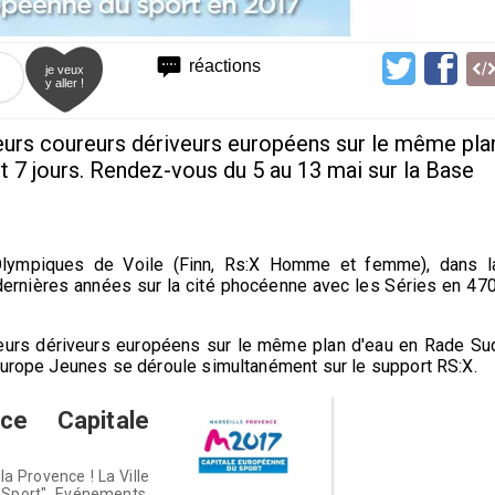
réactions
je veux
y aller !
urs coureurs dériveurs européens sur le même pla
t 7 jours. Rendez-vous du 5 au 13 mai sur la Base
lympiques de Voile (Finn, Rs:X Homme et femme), dans l
ernières années sur la cité phocéenne avec les Séries en 470
eurs dériveurs européens sur le même plan d'eau en Rade Su
’Europe Jeunes se déroule simultanément sur le support RS:X.
nce Capitale
a Provence ! La Ville
 Sport". Evénements,