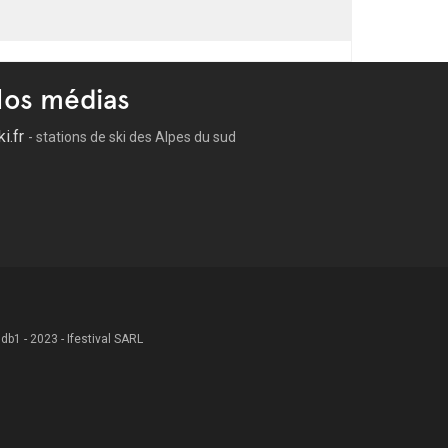
os médias
ki.fr
- stations de ski des Alpes du sud
 .db1 - 2023 - Ifestival SARL