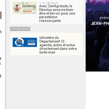
07/08
DEVOLUY
Avec Zen'Agritude, le
Dévoluy associe bien-
être et terroir pour une
parenthèse
ressourçante
SPONSORISÉ
n
Infolettre du
Département 13 :
agenda, aides et actus
directement dans votre
boîte mail
a
,
d