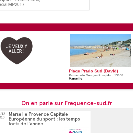
pécial MP2017.
JE VEUX Y
ALLER !
Plage Prado Sud (David)
Promenade Georges Pompidou, 13008
Marseille
On en parle sur Frequence-sud.fr
Marseille Provence Capitale
1/12
016
Européenne du sport : les temps
forts de l'année