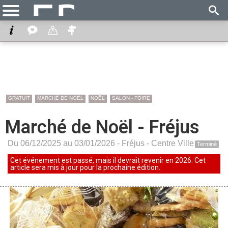
GRATUIT
MARCHÉ DE NOËL
NOËL
SALON - FOIRE
Marché de Noël - Fréjus
Du 06/12/2025 au 03/01/2026 -
Fréjus
-
Centre Ville
Terminé
Cet événement est passé, mais il devrait revenir en 2026. Cet
article sera mis à jour pour la prochaine édition.