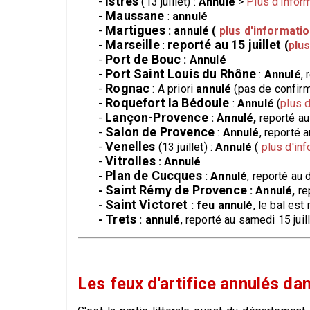
Istres
-
(13 juillet) :
Annulé
>
Plus d'infor
Maussane
-
:
annulé
Martigues
-
: annulé (
plus d'informatio
Marseille
reporté au 15 juillet
-
:
(
plu
Port de Bouc
-
: Annulé
Port Saint Louis du Rhône
-
:
Annulé
, 
Rognac
-
: A priori
annulé
(pas de confirma
Roquefort la Bédoule
-
:
Annulé
(
plus d
Lançon-Provence
-
: Annulé,
reporté au
Salon de Provence
-
:
Annulé
, reporté 
Venelles
-
(13 juillet) :
Annulé
(
plus d'inf
Vitrolles
-
: Annulé
Plan de Cucques
-
: Annulé
, reporté au
Saint Rémy de Provence
-
: Annulé,
re
Saint Victoret
-
: feu annulé
, le bal est
Trets
-
: annulé
, reporté au samedi 15 juill
Les feux d'artifice annulés dan