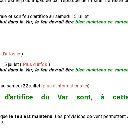
 qui est le plus impactée par l'épisode de mistral. Le reste d
e et son feu d'artifice au samedi 15 juillet.
'hui dans le Var, le feu devrait être
bien maintenu ce samed
 d'infos ici
)
15 juillet (
Plus d'infos
)
'hui dans le Var, le feu devrait être
bien maintenu ce samed
é au samedi 22 juillet (
plus d'informations ici
)
 d'artifice du Var sont, à cett
e que
le feu est maintenu.
Les prévisions de vent permettent 
s.