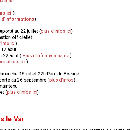
mations
ns ici
)
s d'informations
)
reporté au 22 juillet (
plus d'infos ici
)
tion officielle)
'info ici
)
 17 août
au 22 août (
Plus d'informations ici
)
ormations ici
)
 dimanche 16 juillet 22h Parc du Bocage
porté au 26 septembre (
plus d'infos
)
 maintenu
et (
plus d'infos ici
)
s le Var