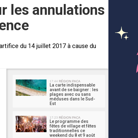
sur les annulations
vence
rtifice du 14 juillet 2017 à cause du
MA 
17:44
RÉGION PACA
La carte indispensable
avant de se baigner : les
plages avec ou sans
méduses dans le Sud-
Est
17:23
RÉGION PACA
Le programme des
fêtes de village et fêtes
traditionnelles ce
weekend du 8 et 9 août