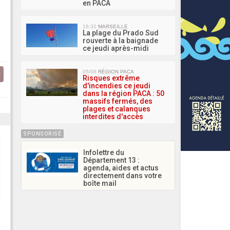
en PACA
16:32
MARSEILLE
La plage du Prado Sud
rouverte à la baignade
ce jeudi après-midi
05/08
RÉGION PACA
Risques extrême
d'incendies ce jeudi
dans la région PACA : 50
massifs fermés, des
plages et calanques
interdites d'accès
SPONSORISÉ
Infolettre du
Département 13 :
agenda, aides et actus
directement dans votre
boîte mail