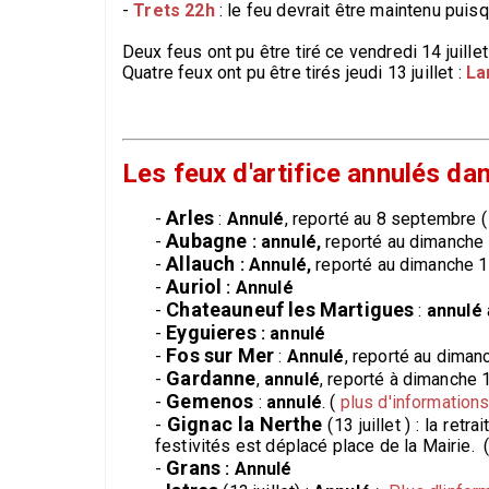
-
Trets 22h
: le feu devrait être maintenu puisq
Deux feus ont pu être tiré ce vendredi 14 juille
Quatre feux ont pu être tirés jeudi 13 juillet :
L
Les feux d'artifice annulés d
Arles
-
:
Annulé
, reporté au 8 septembre 
Aubagne
-
: annulé,
reporté au dimanche 1
Allauch
-
: Annulé,
reporté au dimanche 16
Auriol
-
: Annulé
Chateauneuf les Martigues
-
:
annulé
Eyguieres
-
: annulé
Fos sur Mer
-
:
Annulé
, reporté au dimanc
Gardanne
-
,
annulé
, reporté à dimanche 1
Gemenos
-
:
annulé
. (
plus d'informations
Gignac la Nerthe
-
(13 juillet ) : la ret
festivités est déplacé place de la Mairie. 
Grans
-
: Annulé