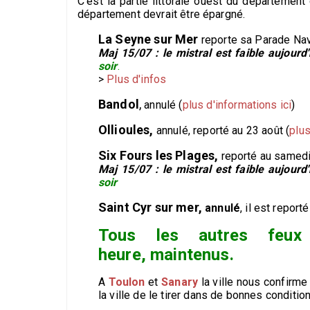
C'est la partie littorale ouest du département
département devrait être épargné.
La Seyne sur Mer
reporte sa Parade Naval
Maj 15/07 : le mistral est faible aujourd
soir
.
>
Plus d'infos
Bandol
,
annulé (
plus d'informations ici
)
Ollioules,
annulé, reporté au 23 août (
plus
Six Fours les Plages
,
reporté au samedi 
Maj 15/07 : le mistral est faible aujourd
soir
Saint Cyr sur mer,
annulé
, il est report
Tous les autres feux
heure, maintenus.
A
Toulon
et
Sanary
la ville nous confirm
la ville de le tirer dans de bonnes condition