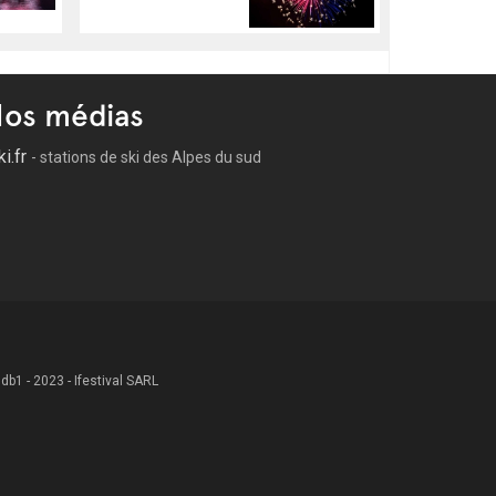
os médias
ki.fr
- stations de ski des Alpes du sud
 .db1 - 2023 - Ifestival SARL