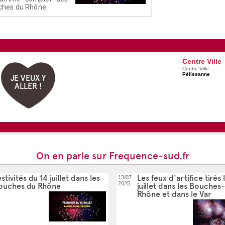
ouches du Rhône.
Centre Ville
Centre Ville
Pélissanne
JE VEUX Y
ALLER !
On en parle sur Frequence-sud.fr
stivités du 14 juillet dans les
Les feux d'artifice tirés 
13/07
2025
ouches du Rhône
juillet dans les Bouches
Rhône et dans le Var