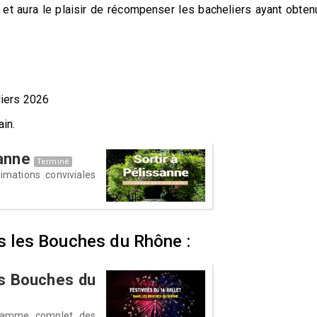
 et aura le plaisir de récompenser les bacheliers ayant obten
iers 2026
ain.
sanne
Terminé
imations conviviales
ns les Bouches du Rhône :
les Bouches du
rogramme complet des