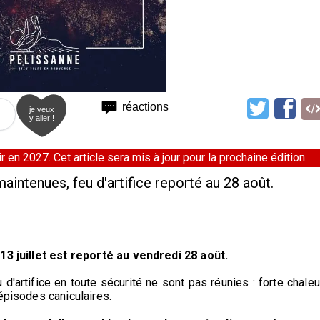
réactions
je veux
y aller !
 en 2027. Cet article sera mis à jour pour la prochaine édition.
maintenues, feu d'artifice reporté au 28 août.
 13 juillet est reporté au vendredi 28 août.
d'artifice en toute sécurité ne sont pas réunies : forte chaleu
épisodes caniculaires.