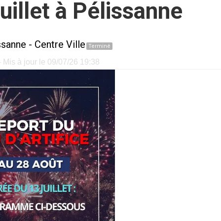
juillet à Pélissanne
ssanne
-
Centre Ville
Terminé
 Mis à jour le 09/07/26 19:38