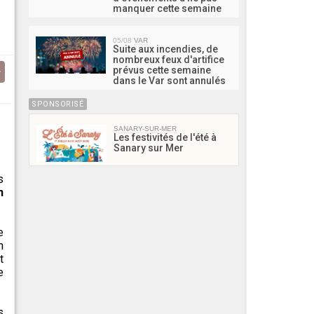
manquer cette semaine
05/08
VAR
Suite aux incendies, de
nombreux feux d'artifice
prévus cette semaine
dans le Var sont annulés
SPONSORISÉ
SANARY-SUR-MER
Les festivités de l'été à
Sanary sur Mer
s
n
e
n
t
e
s