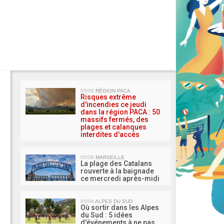
MA 
05/08
RÉGION PACA
Risques extrême
d'incendies ce jeudi
dans la région PACA : 50
massifs fermés, des
plages et calanques
interdites d'accès
05/08
MARSEILLE
La plage des Catalans
rouverte à la baignade
ce mercredi après-midi
05/08
ALPES DU SUD
Où sortir dans les Alpes
du Sud : 5 idées
d'événements à ne pas