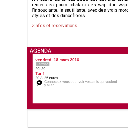
renier ses poum tchak ni ses wap doo wap. 
l’insouciante, la sautillante, avec des vrais mo
styles et des dancefloors.
>Infos et réservations
AGENDA
vendredi 18 mars 2016
Terminé
20h30
Tarif
20 Ã 25 euros
Connectez-vous pour voir vos amis qui veulent
y aller.