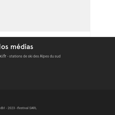
os médias
ki.fr
- stations de ski des Alpes du sud
 .db1 - 2023 - Ifestival SARL