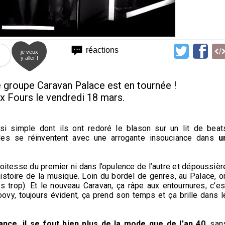
réactions
je veux
y aller !
e groupe Caravan Palace est en tournée !
ix Fours le vendredi 18 mars.
i simple dont ils ont redoré le blason sur un lit de beat
lles se réinventent avec une arrogante insouciance dans
u
roitesse du premier ni dans l’opulence de l’autre et dépoussièr
istoire de la musique. Loin du bordel de genres, au Palace, o
 trop). Et le nouveau Caravan, ça râpe aux entournures, c’es
oovy, toujours évident, ça prend son temps et ça brille dans l
nce, il se fout bien plus de la mode que de l’an 40
, san