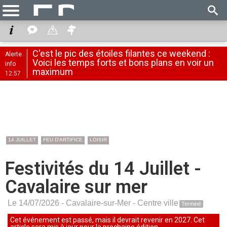
C'est le pic des étoiles filantes ce weekend :
Alerte
Voici les temps forts et bons plans en voir un
info
maximum
12:57
14 JUILLET
FEU D'ARTIFICE
LOISIR
Festivités du 14 Juillet -
Cavalaire sur mer
Le 14/07/2026 -
Cavalaire-sur-Mer
-
Centre ville
Terminé
Cet événement est passé, mais il devrait revenir en 2027. Cet