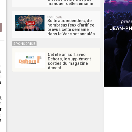
manquer cette semaine
05/08
VAR
Suite aux incendies, de
nombreux feux d'artifice
prévus cette semaine
dans le Var sont annulés
SPONSORISÉ
Cet été on sort avec
Dehors, le supplément
sorties du magazine
.
Accent
s
i
s
t
e
r
e
e