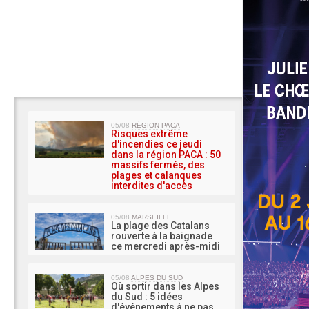
MA 
05/08
RÉGION PACA
Risques extrême
d'incendies ce jeudi
dans la région PACA : 50
massifs fermés, des
plages et calanques
interdites d'accès
05/08
MARSEILLE
La plage des Catalans
rouverte à la baignade
ce mercredi après-midi
05/08
ALPES DU SUD
Où sortir dans les Alpes
du Sud : 5 idées
d'événements à ne pas