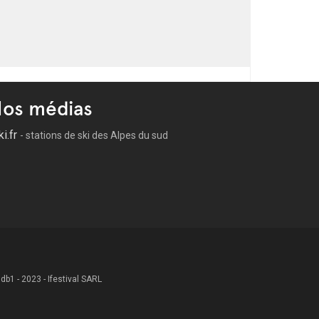
os médias
ki.fr
- stations de ski des Alpes du sud
 .db1 - 2023 - Ifestival SARL