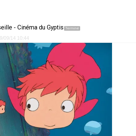
eille
-
Cinéma du Gyptis
Terminé
29/09/14 10:44