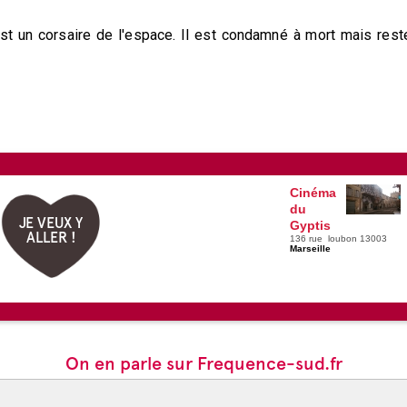
est un corsaire de l'espace. Il est condamné à mort mais rest
Cinéma
du
JE VEUX Y
Gyptis
ALLER !
136 rue loubon 13003
Marseille
On en parle sur Frequence-sud.fr