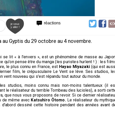
réactions
je veux
y aller !
a au Gyptis du 29 octobre au 4 novembre.
i se lit « à l'envers », est un phénomène de masse au Japon
e qu'on pense être du manga (les puristes hurlent ! ) : les film
nre, le plus connu en France, est
Hayao Miyazaki
(qui est auss
dernier film, le crépusculaire Le Vent se lève. Ses studios, le
un vent nouveau qui s'est répandu tout autour du monde.
des studios, moins connu mais non-moins talentueux (il es
t le réalisateur du terrible Tombeau des lucioles), a sorti cett
a, que nous vous proposons de revoir. Si ce dernier réalisateu
pas de même avec
Katsuhiro Ôtomo.
Le réalisateur du mythiqu
 a d'abord dessiné cette histoire pendant des années avant d