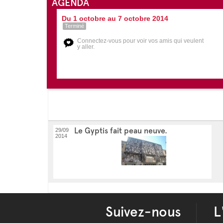
AGENDA
Du 1 octobre au 7 octobre 2014
Terminé
Connectez-vous pour voir vos amis qui veulent
y aller.
Le Gyptis fait peau neuve.
29/09
2014
Suivez-nous
L