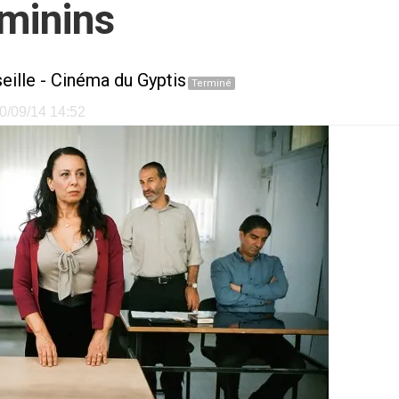
minins
eille
-
Cinéma du Gyptis
Terminé
30/09/14 14:52