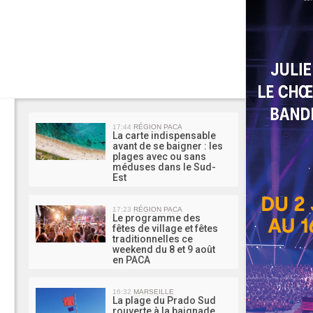
MA 
17:44
RÉGION PACA
La carte indispensable
avant de se baigner : les
plages avec ou sans
méduses dans le Sud-
Est
17:23
RÉGION PACA
Le programme des
fêtes de village et fêtes
traditionnelles ce
weekend du 8 et 9 août
en PACA
16:32
MARSEILLE
La plage du Prado Sud
rouverte à la baignade