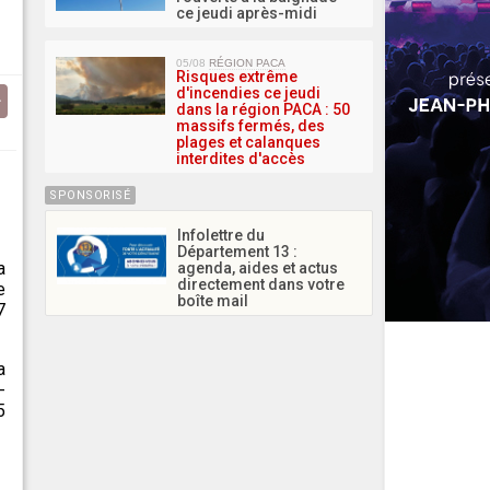
ce jeudi après-midi
05/08
RÉGION PACA
Risques extrême
d'incendies ce jeudi
dans la région PACA : 50
massifs fermés, des
plages et calanques
interdites d'accès
SPONSORISÉ
Infolettre du
Département 13 :
a
agenda, aides et actus
directement dans votre
e
boîte mail
7
a
-
5