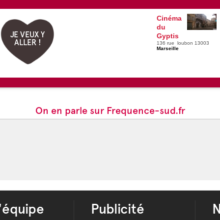
Cinéma
du
JE VEUX Y
Gyptis
ALLER !
136 rue loubon 13003
Marseille
On en parle sur Frequence-sud.fr
'équipe
Publicité
N