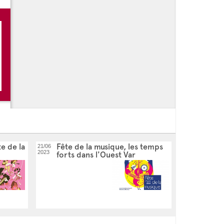
 -
Découvrez le programme des Festivités de l'été à Bandol
n concert gratuit à Bandol le 9 août
te de la
Fête de la musique, les temps
21/06
2023
forts dans l'Ouest Var