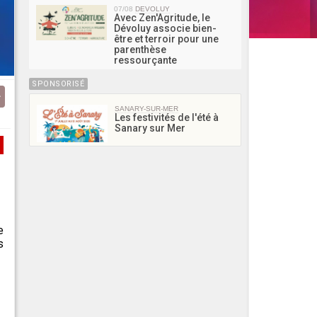
07/08
DEVOLUY
Avec Zen'Agritude, le
Dévoluy associe bien-
être et terroir pour une
parenthèse
ressourçante
SPONSORISÉ
SANARY-SUR-MER
Les festivités de l'été à
Sanary sur Mer
e
s