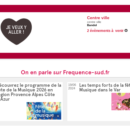
Centre ville
centre ville
Bandol
JE VEUX Y
2 évènements à venir
ALLER !
Du 03/07/2026 au 26/08/2026
09/08/2026 -
Le groupe Aïoli e
On en parle sur Frequence-sud.fr
écouvrez le programme de la
Les temps forts de la fê
19/06
2024
ête de la Musique 2026 en
Musique dans le Var
égion Provence Alpes Côte
'Azur