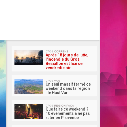
MA 
07/08
CORRENS
Après 18 jours de lutte,
l'incendie du Gros
Bessillon est fixé ce
vendredi soir
07/08
VAR
Un seul massif fermé ce
weekend dans la région
: le Haut Var
07/08
RÉGION PACA
Que faire ce weekend ?
10 événements à ne pas
rater en Provence