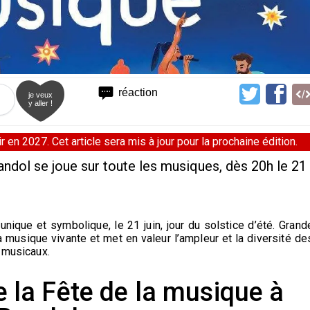
1
réaction
je veux
y aller !
 en 2027. Cet article sera mis à jour pour la prochaine édition.
Bandol se joue sur toute les musiques, dès 20h le 21
nique et symbolique, le 21 juin, jour du solstice d’été. Grand
la musique vivante et met en valeur l’ampleur et la diversité de
 musicaux.
la Fête de la musique à