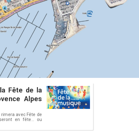
a Fête de la
ovence Alpes
é rimera avec Fête de
eront en fête... ou