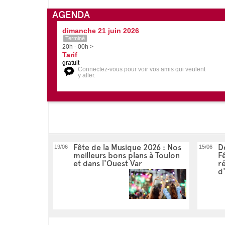
AGENDA
dimanche 21 juin 2026
Terminé
20h - 00h >
Tarif
gratuit
Connectez-vous pour voir vos amis qui veulent
y aller.
Fête de la Musique 2026 : Nos
D
19/06
15/06
meilleurs bons plans à Toulon
F
et dans l'Ouest Var
r
d