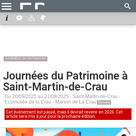
JOURNÉES DU PATRIMOINE
Journées du Patrimoine à
Saint-Martin-de-Crau
Du 20/09/2025 au 21/09/2025 -
Saint-Martin-de-Crau
-
Ecomusée de la Crau - Maison de La Crau
Terminé
Cet événement est passé, mais il devrait revenir en 2026. Cet
article sera mis à jour pour la prochaine édition.