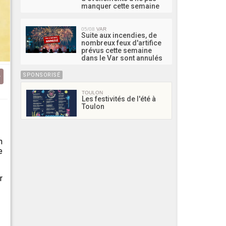
manquer cette semaine
05/08
VAR
Suite aux incendies, de
nombreux feux d'artifice
prévus cette semaine
dans le Var sont annulés
SPONSORISÉ
TOULON
Les festivités de l'été à
Toulon
n
e
r