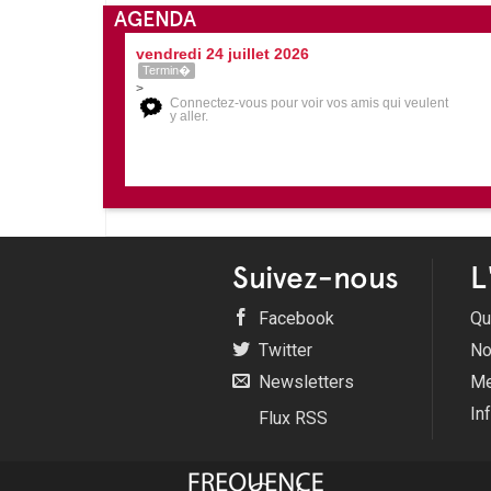
AGENDA
vendredi 24 juillet 2026
Termin�
>
Connectez-vous pour voir vos amis qui veulent
y aller.
Suivez-nous
L
Facebook
Qu
Twitter
No
Newsletters
Me
In
Flux RSS