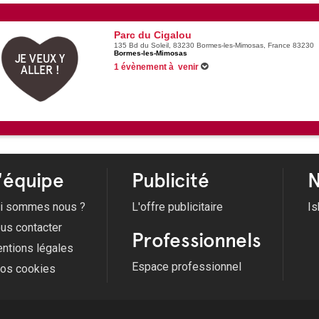
Parc du Cigalou
135 Bd du Soleil, 83230 Bormes-les-Mimosas, France 83230
Bormes-les-Mimosas
JE VEUX Y
1 évènement à venir
ALLER !
07/08/2026 -
Les Musicales de Bormes - Aurélie PopQuartet
'équipe
Publicité
N
i sommes nous ?
L'offre publicitaire
Is
us contacter
Professionnels
ntions légales
Espace professionnel
fos cookies