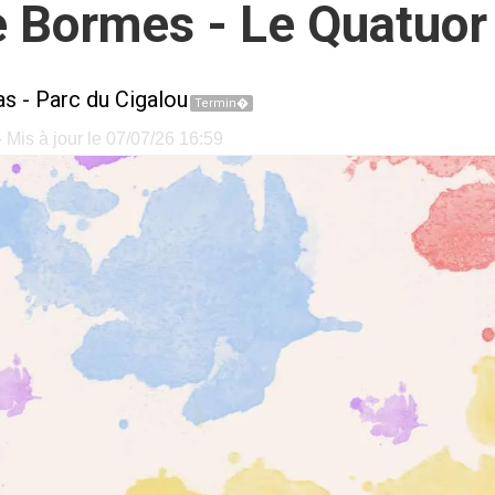
e Bormes - Le Quatuor
as
-
Parc du Cigalou
Termin�
 Mis à jour le 07/07/26 16:59