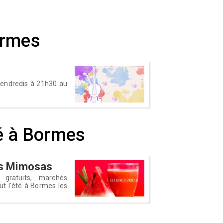
ormes
 vendredis à 21h30 au
té à Bormes
les Mimosas
 gratuits, marchés
out l'été à Bormes les