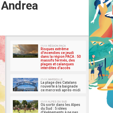
 Andrea
MA 
05/08
RÉGION PACA
Risques extrême
d'incendies ce jeudi
dans la région PACA : 50
massifs fermés, des
plages et calanques
interdites d'accès
05/08
MARSEILLE
La plage des Catalans
rouverte à la baignade
ce mercredi après-midi
05/08
ALPES DU SUD
Où sortir dans les Alpes
du Sud : 5 idées
d'événements à ne pas