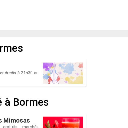
ormes
 vendredis à 21h30 au
té à Bormes
les Mimosas
 gratuits, marchés