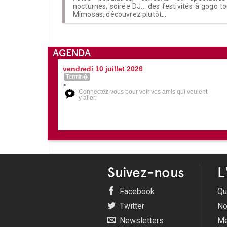
nocturnes, soirée DJ... des festivités à gogo t
Mimosas, découvrez plutôt...
AGENDA
vendredi 10 juillet 2026
Termin�
>
Connectez-vous pour voir vos amis qui veulent
y aller.
Suivez-nous
L
Facebook
Qu
Twitter
No
Newsletters
Me