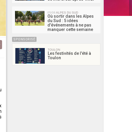
05/08
ALPES DU SUD
Où sortir dans les Alpes
du Sud : 5 idées
d'événements à ne pas
manquer cette semaine
SPONSORISÉ
TOULON
Les festivités de l'été à
Toulon
u
x
n
s