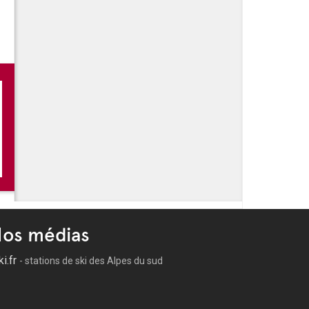
-
Festivités de l'été à Bormes les Mimosas
-
Soirée Karaoké dansant
-
Les soirées estivales de La Favière
-
Les Musicales de Bormes
os médias
ki.fr
- stations de ski des Alpes du sud