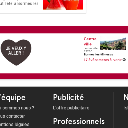
out l'été à Bormes les
Centre
ville
JE VEUX Y
centre ville,
83230
ALLER !
Bormes-les-Mimosas
17 évènements à venir
Du 01/06/2026 au 31/08/2026 
Du 01/07/2026 au 01/09/2026 
Du 01/07/2026 au 26/08/2026 
Du 10/07/2026 au 07/08/2026 
Voir tous les évènements
'équipe
Publicité
N
i sommes nous ?
L'offre publicitaire
Is
us contacter
Professionnels
ntions légales