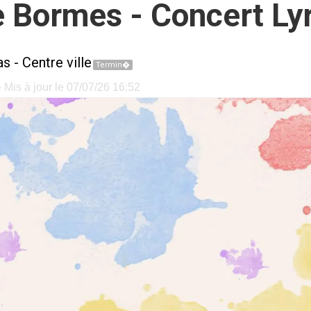
e Bormes - Concert Ly
as
-
Centre ville
Termin�
 Mis à jour le 07/07/26 16:52