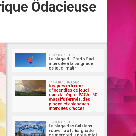
rique Ödacieuse
MA 
10:42
MARSEILLE
La plage du Prado Sud
interdite à la baignade
ce jeudi matin
05/08
RÉGION PACA
Risques extrême
d'incendies ce jeudi
dans la région PACA : 50
massifs fermés, des
plages et calanques
interdites d'accès
05/08
MARSEILLE
La plage des Catalans
rouverte à la baignade
ce mercredi après-midi