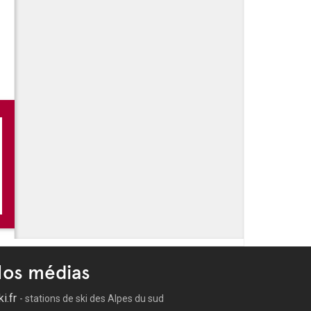
 -
Les festivités de l'été à Cuers
tion à Cuers
ne
os médias
ki.fr
- stations de ski des Alpes du sud