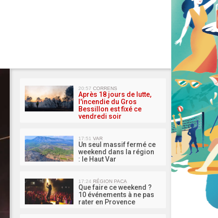
MA 
20:57
CORRENS
Après 18 jours de lutte,
l'incendie du Gros
Bessillon est fixé ce
vendredi soir
17:51
VAR
Un seul massif fermé ce
weekend dans la région
: le Haut Var
17:24
RÉGION PACA
Que faire ce weekend ?
10 événements à ne pas
rater en Provence