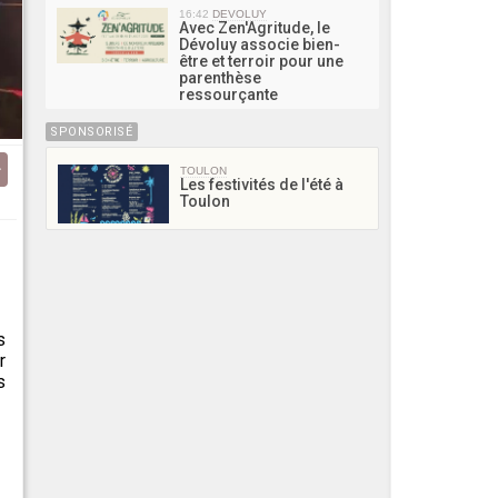
16:42
DEVOLUY
Avec Zen'Agritude, le
Dévoluy associe bien-
être et terroir pour une
parenthèse
ressourçante
SPONSORISÉ
TOULON
Les festivités de l'été à
Toulon
s
r
s