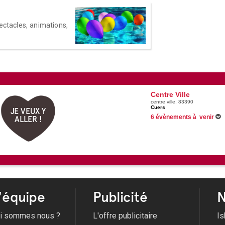
ectacles, animations,
Centre Ville
centre ville, 83390
Cuers
JE VEUX Y
6 évènements à venir
ALLER !
Du 29/06/2026 au 31/08/2026
08/08/2026 -
Guinguette d'été
17/08/2026 -
Fête de la Libéra
17/08/2026 -
Concert Interpho
Voir tous les évènements
'équipe
Publicité
N
i sommes nous ?
L'offre publicitaire
Is