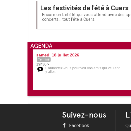
Les festivités de l'été à Cuers
Encore un bel été qui vous attend avec des sp
concerts... tout l'été à Cuers.
AGENDA
samedi 18 juillet 2026
Terminé
19h30 >
Connectez-vous pour voir vos amis qui veulent
y aller.
Suivez-nous
L
Facebook
Qu