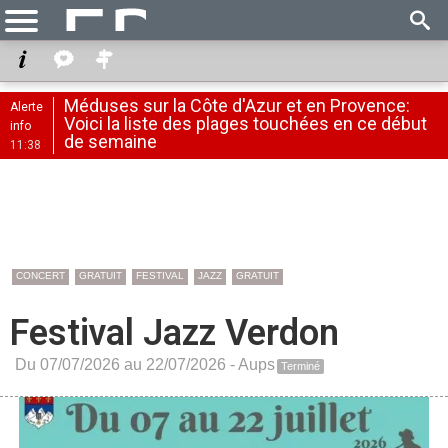
Méduses sur la Côte d'Azur et en Provence:
Alerte
Voici la liste des plages touchées en ce début
info
de semaine
11:38
CONCERT
GRATUIT
FESTIVAL
JAZZ
GRATUIT
Festival Jazz Verdon
Du 07/07/2026 au 22/07/2026 -
Aups
Terminé