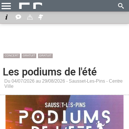
CONCERT
GRATUIT
GRATUIT
Les podiums de l'été
Du 04/07/2026 au 29/08/2026 -
Sausset-Les-Pins
-
Centre
Ville