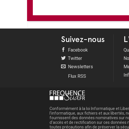
Suivez-nous
L
Facebook
Qu
Twitter
No
Newsletters
Me
In
Flux RSS
Conformément à la loi Informatique et Libert
l'informatique, aux fichiers et aux libertés
fournissent des données nominatives sur not
d'accès et de rectification sur ces donnée
toutes précautions afin de préserver la sé