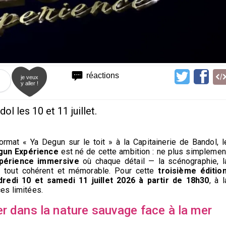
réactions
je veux
y aller !
l les 10 et 11 juillet.
mat « Ya Degun sur le toit » à la Capitainerie de Bandol, l
gun Expérience
est né de cette ambition : ne plus simplemen
périence immersive
où chaque détail — la scénographie, l
un tout cohérent et mémorable. Pour cette
troisième éditio
dredi 10 et samedi 11 juillet 2026 à partir de 18h30
, à l
ces limitées.
r dans la nature sauvage face à la mer