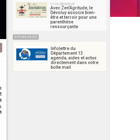
07/08
DEVOLUY
Avec Zen'Agritude, le
Dévoluy associe bien-
être et terroir pour une
parenthèse
ressourçante
SPONSORISÉ
Infolettre du
Département 13 :
agenda, aides et actus
directement dans votre
boîte mail
e
t
a
n
,
a