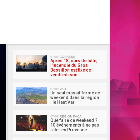
MA 
07/08
CORRENS
Après 18 jours de lutte,
l'incendie du Gros
Bessillon est fixé ce
vendredi soir
07/08
VAR
Un seul massif fermé ce
weekend dans la région
: le Haut Var
07/08
RÉGION PACA
Que faire ce weekend ?
10 événements à ne pas
rater en Provence