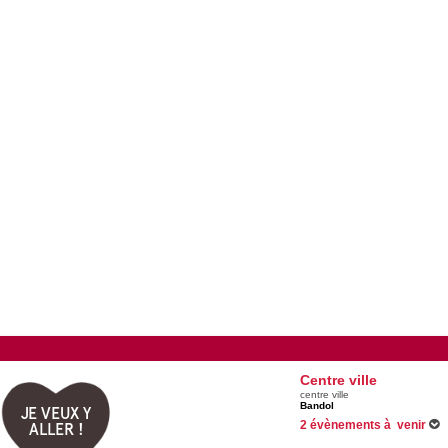
Centre ville
centre ville
Bandol
JE VEUX Y
2 évènements à venir
ALLER !