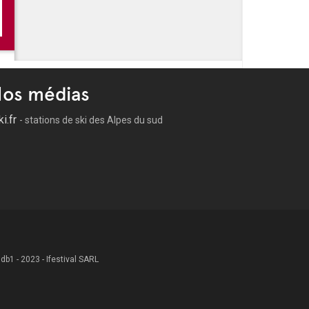
 -
Découvrez le programme des Festivités de l'été à Bandol
n concert gratuit à Bandol le 9 août
os médias
ki.fr
- stations de ski des Alpes du sud
 .db1 - 2023 - Ifestival SARL