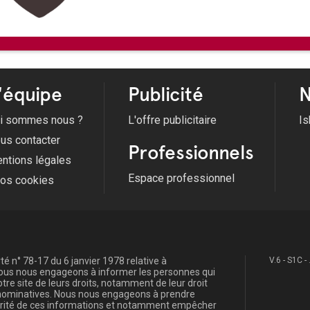
Du 03/07/2026 au 26/08/2026
09/08/2026 -
Le groupe Aïoli e
'équipe
Publicité
N
i sommes nous ?
L'offre publicitaire
Is
us contacter
Professionnels
ntions légales
Espace professionnel
fos cookies
é n° 78-17 du 6 janvier 1978 relative à
V.6 - S1C -
, nous nous engageons à informer les personnes qui
re site de leurs droits, notamment de leur droit
s nominatives. Nous nous engageons à prendre
curité de ces informations et notamment empêcher