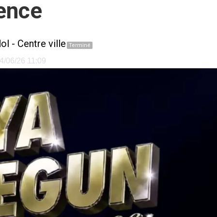
ence
ol
-
Centre ville
Terminé
24/06/26 11:09