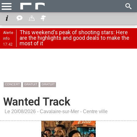
This weekend's peak of shooting stars: Here
Alerte
are the highlights and good deals to make the
info
most of it
17:42
CONCERT
GRATUIT
GRATUIT
Wanted Track
Le 20/08/2026 -
Cavalaire-sur-Mer
-
Centre ville