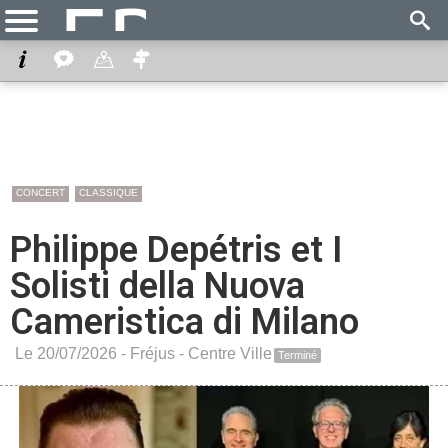
CONCERT
CLASSIQUE
Philippe Depétris et I
Solisti della Nuova
Cameristica di Milano
Le 20/07/2026 -
Fréjus
-
Centre Ville
Terminé