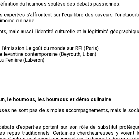
 définition du houmous soulève des débats passionnés.
 expert·es s’affrontent sur l’équilibre des saveurs, l’onctuosit
rimoine culinaire.
s, mais aussi l’identité culturelle et la légitimité géographiqu
e l’émission Le goût du monde sur RFI (Paris)
e levantine contemporaine (Beyrouth, Liban)
La Fenière (Luberon)
un, le houmous, les houmous et démo culinaire
euses ne sont pas de simples accompagnements, mais le socl
s débats d’expert·es portant sur son rôle de substitut protéiqu
des repas traditionnels. Certain·es chercheur·euses y voient l
 que d’autres soulignent son impact sur la diversité des mezzés