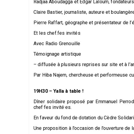
Radjaa Aboudagga et Edgar Laloum, fondateurs
Claire Bastier, journaliste, auteure et boulangèr
Pierre Raffart, géographe et présentateur de l
Et les chef.fes invités
Avec Radio Grenouille
Témoignage artistique
– diffusée à plusieurs reprises sur site et à l’
Par Hiba Najem, chercheuse et performeuse cul
19H30 – Yalla à table !
Dîner solidaire proposé par Emmanuel Perrod
chef·fes invité·es.
En faveur du fond de dotation du Cèdre Solidari
Une proposition à l’occasion de l’ouverture de 