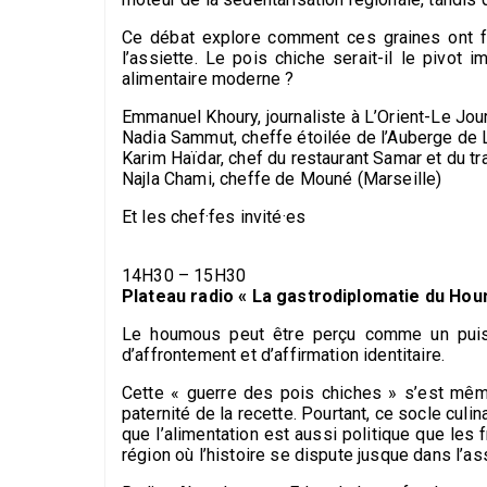
Ce débat explore comment ces graines ont fa
l’assiette. Le pois chiche serait-il le pivot
alimentaire moderne ?
Emmanuel Khoury, journaliste à L’Orient-Le Jour
Nadia Sammut, cheffe étoilée de l’Auberge de 
Karim Haïdar, chef du restaurant Samar et du tra
Najla Chami, cheffe de Mouné (Marseille)
Et les chef·fes invité·es
14H30 – 15H30
Plateau radio « La gastrodiplomatie du Ho
Le houmous peut être perçu comme un puissan
d’affrontement et d’affirmation identitaire.
Cette « guerre des pois chiches » s’est mêm
paternité de la recette. Pourtant, ce socle cul
que l’alimentation est aussi politique que les
région où l’histoire se dispute jusque dans l’ass