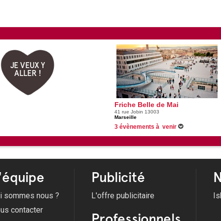
JE VEUX Y
ALLER !
Friche Belle de Mai
41 rue Jobin 13003
Marseille
3 évènements à venir
Du 20/05/2026 au 27/09/2026 -
Du 20 Mai 2
Abdessamad El Montassir À la Friche La Bell
Du 05/06/2026 au 05/09/2026 -
On air 2026
26/09/2026 -
So good MAIF Festival
'équipe
Publicité
N
i sommes nous ?
L'offre publicitaire
Is
us contacter
Professionnels