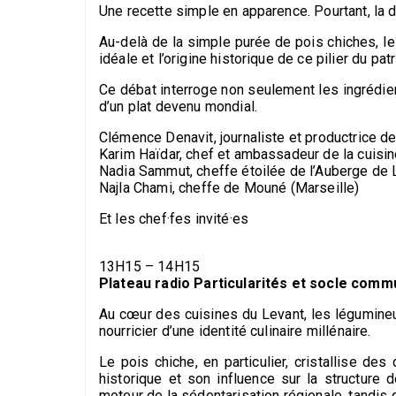
Une recette simple en apparence. Pourtant, la
Au-delà de la simple purée de pois chiches, les
idéale et l’origine historique de ce pilier du pat
Ce débat interroge non seulement les ingrédient
d’un plat devenu mondial.
Clémence Denavit, journaliste et productrice d
Karim Haïdar, chef et ambassadeur de la cuisin
Nadia Sammut, cheffe étoilée de l’Auberge de 
Najla Chami, cheffe de Mouné (Marseille)
Et les chef·fes invité·es
13H15 – 14H15
Plateau radio Particularités et socle comm
Au cœur des cuisines du Levant, les légumin
nourricier d’une identité culinaire millénaire.
Le pois chiche, en particulier, cristallise de
historique et son influence sur la structure 
moteur de la sédentarisation régionale, tandis