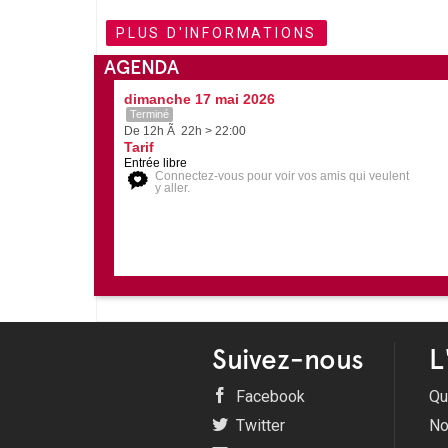
PLUS D'INFORMATIONS
AGENDA
dimanche 17 mai 2026
Terminé
De 12h Ã 22h > 22:00
Tarif
Entrée libre
Connectez-vous pour voir vos amis qui veulent
y aller.
Suivez-nous
L
Facebook
Qu
Twitter
No