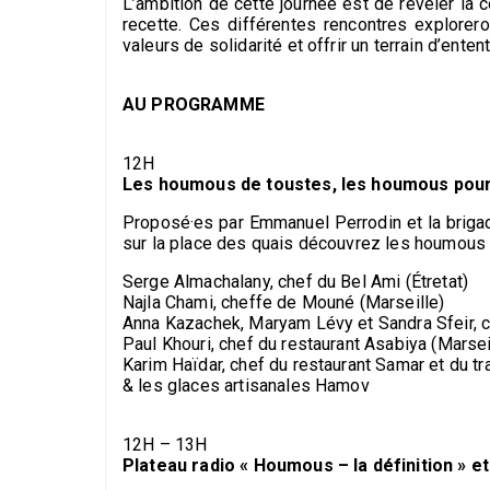
L’ambition de cette journée est de révéler la 
recette. Ces différentes rencontres explorer
valeurs de solidarité et offrir un terrain d’enten
AU PROGRAMME
12H
Les houmous de toustes, les houmous pour
Proposé·es par Emmanuel Perrodin et la brigad
sur la place des quais découvrez les houmous e
Serge Almachalany, chef du Bel Ami (Étretat)
Najla Chami, cheffe de Mouné (Marseille)
Anna Kazachek, Maryam Lévy et Sandra Sfeir, c
Paul Khouri, chef du restaurant Asabiya (Marsei
Karim Haïdar, chef du restaurant Samar et du tra
& les glaces artisanales Hamov
12H – 13H
Plateau radio « Houmous – la définition » e