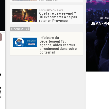
07/08
RÉGION PACA
Que faire ce weekend ?
10 événements à ne pas
rater en Provence
SPONSORISÉ
Infolettre du
Département 13 :
agenda, aides et actus
directement dans votre
boîte mail
e
a
é
a