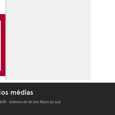
026 au 27 Sep 2026: Sarab Dakira de
e de Mai
os médias
ki.fr
- stations de ski des Alpes du sud