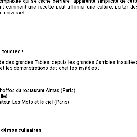
complexité qui se cache derrière l’apparente simplicité de cett
ont comment une recette peut affirmer une culture, porter de
te universel.
 toustes !
e des grandes Tables, depuis les grandes Carrioles installée
t les démonstrations des chef·fes invité·es :
heffes du restaurant Almas (Paris)
lle)
iteur Les Mots et le ciel (Paris)
t démos culinaires