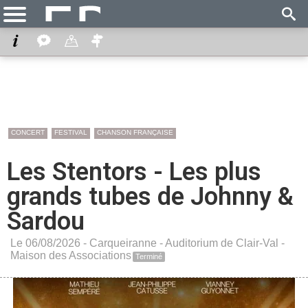
CONCERT
FESTIVAL
CHANSON FRANÇAISE
Les Stentors - Les plus
grands tubes de Johnny &
Sardou
Le 06/08/2026 -
Carqueiranne
-
Auditorium de Clair-Val -
Maison des Associations
Terminé