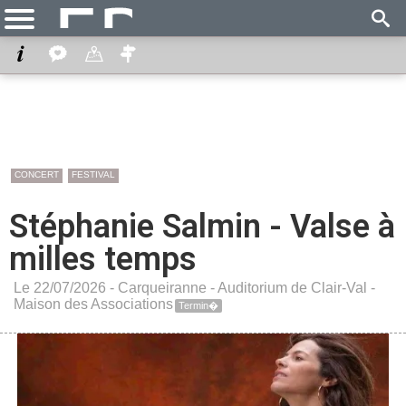
CONCERT
FESTIVAL
Stéphanie Salmin - Valse à
milles temps
Le 22/07/2026 -
Carqueiranne
-
Auditorium de Clair-Val -
Maison des Associations
Termin�