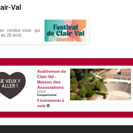
air-Val
des rendez-vous qui
t au 26 août.
Auditorium de
Clair-Val -
JE VEUX Y
Maison des
ALLER !
Associations
83320
Carqueiranne
9 évènements à
venir
Du 02/07/2026 au 26/08/2026 -
Festival de Clair-Val
11/08/2026 -
De la Comédie-Française en plein air à Carqueiranne l
11/08/2026 -
Pour le Plaisir, ciné plein air à Carqueiranne
13/08/2026 -
Zoom sur Mamma Mia !
Voir tous les évènements