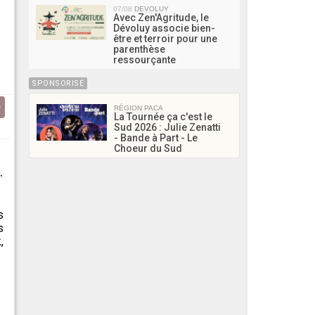
07/08
DEVOLUY
Avec Zen'Agritude, le
Dévoluy associe bien-
être et terroir pour une
parenthèse
ressourçante
SPONSORISÉ
RÉGION PACA
La Tournée ça c'est le
Sud 2026 : Julie Zenatti
- Bande à Part - Le
Choeur du Sud
.
s
s
,