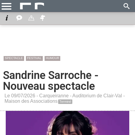
SPECTACLE
FESTIVAL
HUMOUR
Sandrine Sarroche -
Nouveau spectacle
Le 09/07/2026 -
Carqueiranne
-
Auditorium de Clair-Val -
Maison des Associations
Terminé