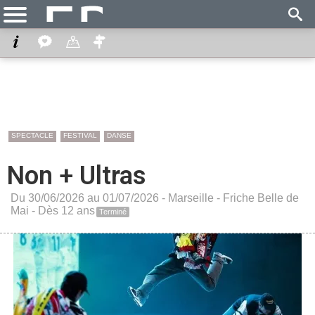
SPECTACLE
FESTIVAL
DANSE
Non + Ultras
Du 30/06/2026 au 01/07/2026 -
Marseille
-
Friche Belle de
Mai
- Dès 12 ans
Terminé