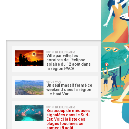
MA 
08/08
RÉGION PACA
Ville par ville, les
horaires de l'éclipse
solaire du 12 août dans
la région PACA
08/08
VAR
Un seul massif fermé ce
weekend dans la région
: le Haut Var
08/08
RÉGION PACA
Beaucoup de méduses
signalées dans le Sud-
Est: Voici la liste des
plages touchées ce
samedi 8 août