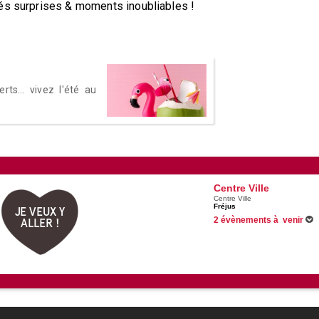
tés surprises & moments inoubliables !
rts... vivez l'été au
Centre Ville
Centre Ville
Fréjus
JE VEUX Y
2 évènements à venir
ALLER !
Du 01/06/2026 au 31/08/2026
Du 27/06/2026 au 30/08/2026