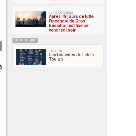
07/08
CORRENS
Après 18 jours de lutte,
l'incendie du Gros
Bessillon est fixé ce
vendredi soir
SPONSORISÉ
TOULON
Les festivités de l'été à
Toulon
a