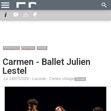
SPECTACLE
FESTIVAL
DANSE
Carmen - Ballet Julien
Lestel
Le 19/07/2026 -
Lacoste
-
Centre village
Terminé