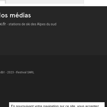
os médias
ki.fr
- stations de ski des Alpes du sud
 .db1 - 2023 - Ifestival SARL
En poursuivant votre navigation sur ce site, vous acceptez