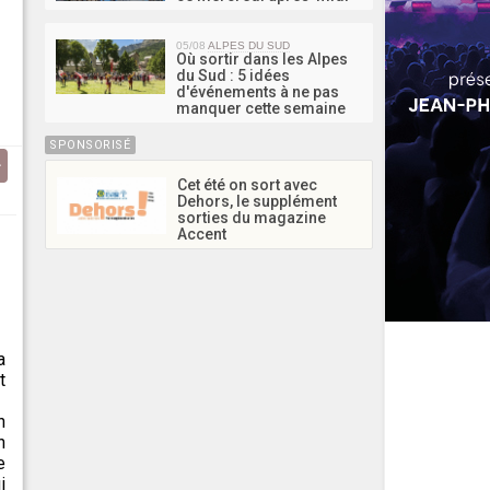
05/08
ALPES DU SUD
Où sortir dans les Alpes
du Sud : 5 idées
d'événements à ne pas
manquer cette semaine
SPONSORISÉ
Cet été on sort avec
Dehors, le supplément
sorties du magazine
Accent
a
t
n
n
e
i