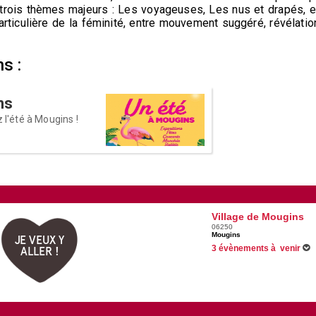
 trois thèmes majeurs : Les voyageuses, Les nus et drapés, e
articulière de la féminité, entre mouvement suggéré, révélatio
ns :
ns
 l'été à Mougins !
Village de Mougins
06250
Mougins
JE VEUX Y
3 évènements à venir
ALLER !
Du 07/02/2026 au 31/10/2026
Du 01/06/2026 au 31/08/2026
Du 16/07/2026 au 13/08/2026