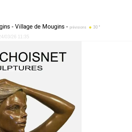
gins
-
Village de Mougins
-
30 °
prévisions
 24/03/26 11:35