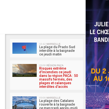
MA 
10:42
MARSEILLE
La plage du Prado Sud
interdite à la baignade
ce jeudi matin
05/08
RÉGION PACA
Risques extrême
d'incendies ce jeudi
dans la région PACA : 50
massifs fermés, des
plages et calanques
interdites d'accès
05/08
MARSEILLE
La plage des Catalans
rouverte à la baignade
ce mercredi après-midi