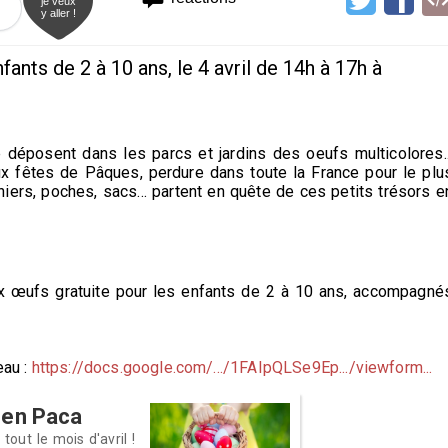
je veux
y aller !
ants de 2 à 10 ans, le 4 avril de 14h à 17h à
déposent dans les parcs et jardins des oeufs multicolores..
ux fêtes de Pâques, perdure dans toute la France pour le plu
iers, poches, sacs... partent en quête de ces petits trésors e
ux œufs gratuite pour les enfants de 2 à 10 ans, accompagné
eau :
https://docs.google.com/.../1FAIpQLSe9Ep.../viewform...
 en Paca
out le mois d'avril !