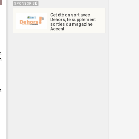
SPONSORISÉ
Cet été on sort avec
Dehors, le supplément
sorties du magazine
Accent
.
s
n
s