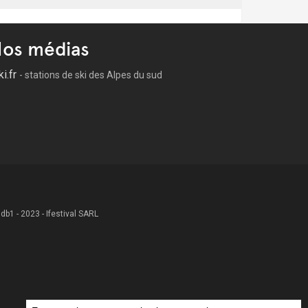
os médias
ki.fr
- stations de ski des Alpes du sud
 .db1 - 2023 - Ifestival SARL