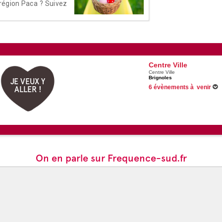
région Paca ? Suivez
Centre Ville
Centre Ville
Brignoles
JE VEUX Y
6 évènements à venir
ALLER !
Du 16/06/2026 au 31/08/2026
Du 02/07/2026 au 27/08/2026
13/08/2026 -
Jeudis music live
Du 15/08/2026 au 16/08/2026
Voir tous les évènements
On en parle sur Frequence-sud.fr