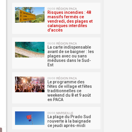
MA 
06/08
RÉGION PACA
Risques incendies : 48
massifs fermés ce
vendredi, des plages et
calanques interdites
d'accès
06/08
RÉGION PACA
La carte indispensable
avant de se baigner : les
plages avec ou sans
méduses dans le Sud-
Est
06/08
RÉGION PACA
Le programme des
fêtes de village et fêtes
traditionnelles ce
weekend du 8 et 9 août
en PACA
06/08
MARSEILLE
La plage du Prado Sud
rouverte à la baignade
ce jeudi après-midi