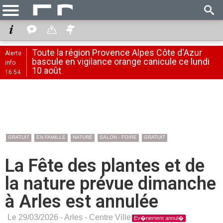
Toute la région Provence Alpes Côte d'Azur
Alerte
bascule en vigilance orange canicule ce lundi
info
10 août
16:54
GRATUIT
EN FAMILLE
NATURE
SALON - FOIRE
GRATUIT
La Fête des plantes et de
la nature prévue dimanche
à Arles est annulée
Le 29/03/2026 -
Arles
-
Centre Ville
Ev�nement annul�